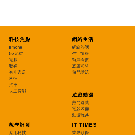
科技焦點
網絡生活
iPhone
網絡熱話
5G流動
生活情報
電腦
筍買着數
數碼
旅遊筍料
智能家居
熱門話題
科技
汽車
人工智能
遊戲動漫
熱門遊戲
電競裝備
動漫玩具
教學評測
IT TIMES
應用秘技
業界頭條