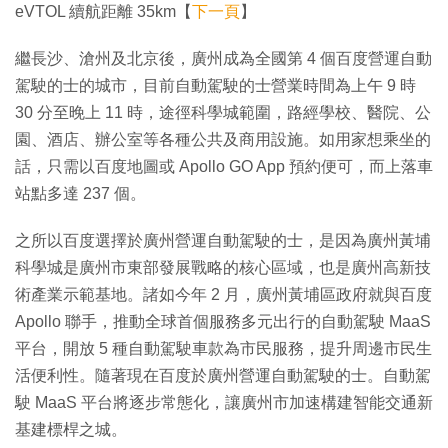
eVTOL 續航距離 35km【
下一頁
】
繼長沙、滄州及北京後，廣州成為全國第 4 個百度營運自動
駕駛的士的城市，目前自動駕駛的士營業時間為上午 9 時
30 分至晚上 11 時，途徑科學城範圍，路經學校、醫院、公
園、酒店、辦公室等各種公共及商用設施。如用家想乘坐的
話，只需以百度地圖或 Apollo GO App 預約便可，而上落車
站點多達 237 個。
之所以百度選擇於廣州營運自動駕駛的士，是因為廣州黃埔
科學城是廣州市東部發展戰略的核心區域，也是廣州高新技
術產業示範基地。諸如今年 2 月，廣州黃埔區政府就與百度
Apollo 聯手，推動全球首個服務多元出行的自動駕駛 MaaS
平台，開放 5 種自動駕駛車款為市民服務，提升周邊市民生
活便利性。隨著現在百度於廣州營運自動駕駛的士。自動駕
駛 MaaS 平台將逐步常態化，讓廣州市加速構建智能交通新
基建標桿之城。