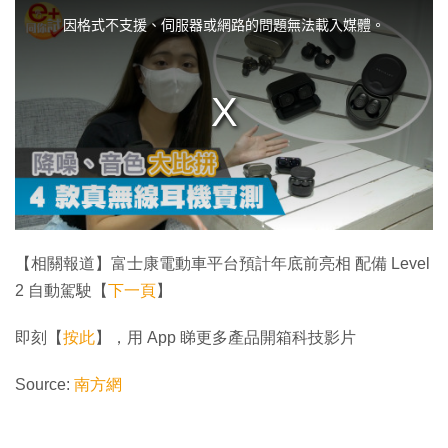
h
i
因格式不支援、伺服器或網路的問題無法載入媒體。
s
i
s
a
m
o
d
a
l
w
i
n
d
o
w
.
【相關報道】富士康電動車平台預計年底前亮相 配備 Level
2 自動駕駛【
下一頁
】
即刻【
按此
】，用 App 睇更多產品開箱科技影片
Source:
南方網