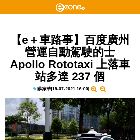
【e＋車路事】百度廣州
營運自動駕駛的士
Apollo Rototaxi 上落車
站多達 237 個
|
蘇家華
|
19-07-2021 16:00
|