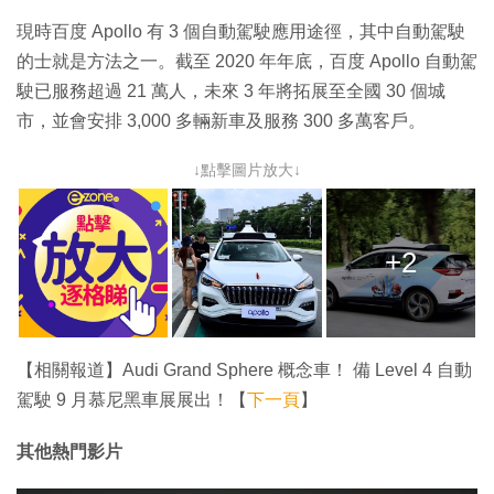
現時百度 Apollo 有 3 個自動駕駛應用途徑，其中自動駕駛
的士就是方法之一。截至 2020 年年底，百度 Apollo 自動駕
駛已服務超過 21 萬人，未來 3 年將拓展至全國 30 個城
市，並會安排 3,000 多輛新車及服務 300 多萬客戶。
↓點擊圖片放大↓
+2
【相關報道】Audi Grand Sphere 概念車！ 備 Level 4 自動
駕駛 9 月慕尼黑車展展出！【
下一頁
】
其他熱門影片
T