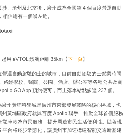
xi！繼長沙、滄州及北京後，廣州成為全國第 4 個百度營運自動
個，相信總有一個喺左近。
taxi
起用 eVTOL 續航距離 35km【
下一頁
】
百度營運自動駕駛的士的城市，目前自動駕駛的士營業時間
學城範圍，路經學校、醫院、公園、酒店、辦公室等各種公共及商
lo GO App 預約便可，而上落車站點多達 237 個。
為廣州黃埔科學城是廣州市東部發展戰略的核心區域，也
州黃埔區政府就與百度 Apollo 聯手，推動全球首個服務
種自動駕駛車款為市民服務，提升周邊市民生活便利性。隨著現
aS 平台將逐步常態化，讓廣州市加速構建智能交通新基建