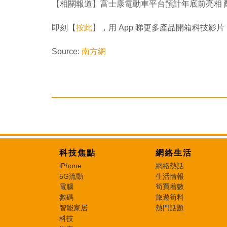
【相關報道】富士康電動車平台預計年底前亮相 配備 
即刻【
按此
】，用 App 睇更多產品開箱科技影片
Source:
南方網
科技焦點
網絡生活
iPhone
網絡熱話
5G流動
生活情報
電腦
筍買着數
數碼
旅遊筍料
智能家居
熱門話題
科技