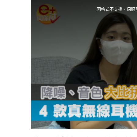
T
h
i
因格式不支援、伺服
s
i
s
a
m
o
d
a
l
w
i
n
d
o
w
.