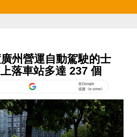
度廣州營運自動駕駛的士
axi 上落車站多達 237 個
在Google
追蹤《e-zone》