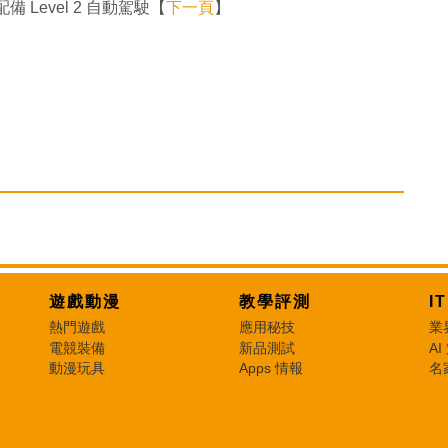
Level 2 自動駕駛【
下一頁
】
遊戲動漫
教學評測
I
熱門遊戲
應用秘技
業
電競裝備
新品測試
AI
動漫玩具
Apps 情報
名