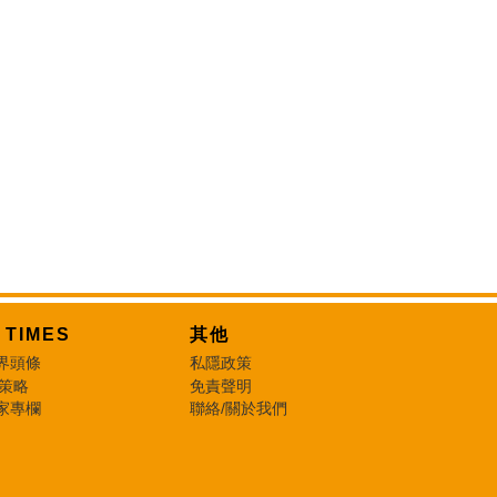
T TIMES
其他
界頭條
私隱政策
 策略
免責聲明
家專欄
聯絡/關於我們