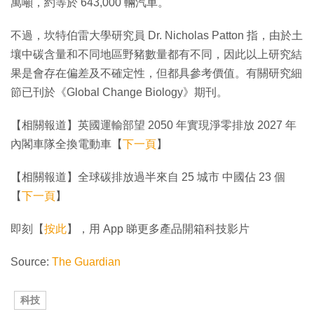
萬噸，約等於 643,000 輛汽車。
不過，坎特伯雷大學研究員 Dr. Nicholas Patton 指，由於土
壤中碳含量和不同地區野豬數量都有不同，因此以上研究結
果是會存在偏差及不確定性，但都具參考價值。有關研究細
節已刊於《Global Change Biology》期刊。
【相關報道】英國運輸部望 2050 年實現淨零排放 2027 年
內閣車隊全換電動車【
下一頁
】
【相關報道】全球碳排放過半來自 25 城市 中國佔 23 個
【
下一頁
】
即刻【
按此
】，用 App 睇更多產品開箱科技影片
Source:
The Guardian
科技