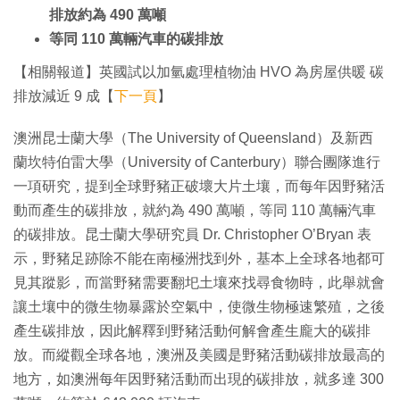
排放約為 490 萬噸
等同 110 萬輛汽車的碳排放
【相關報道】英國試以加氫處理植物油 HVO 為房屋供暖 碳
排放減近 9 成【
下一頁
】
澳洲昆士蘭大學（The University of Queensland）及新西
蘭坎特伯雷大學（University of Canterbury）聯合團隊進行
一項研究，提到全球野豬正破壞大片土壤，而每年因野豬活
動而產生的碳排放，就約為 490 萬噸，等同 110 萬輛汽車
的碳排放。昆士蘭大學研究員 Dr. Christopher O’Bryan 表
示，野豬足跡除不能在南極洲找到外，基本上全球各地都可
見其蹤影，而當野豬需要翻圯土壤來找尋食物時，此舉就會
讓土壤中的微生物暴露於空氣中，使微生物極速繁殖，之後
產生碳排放，因此解釋到野豬活動何解會產生龐大的碳排
放。而縱觀全球各地，澳洲及美國是野豬活動碳排放最高的
地方，如澳洲每年因野豬活動而出現的碳排放，就多達 300