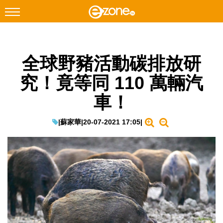
搜尋
全球野豬活動碳排放研
Facebook
Instagram
究！竟等同 110 萬輛汽
科技焦點
車！
網絡生活
遊戲動漫
|
蘇家華
|
20-07-2021 17:05
|
教學評測
EduTech
IT Times
生成式AI與雲端應用
Enterprise Digital Transformation