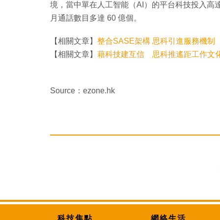
境，當中單在人工智能（AI）的平台科技投入高達 1
月通話數目多達 60 億個。
【相關文章】
整合SASE架構 思科引進服務機制
【相關文章】
藉科技建互信 思科推遙距工作文
Source：ezone.hk
科技焦點
網絡生活