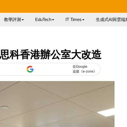
教學評測
EduTech
IT Times
生成式AI與雲端
 思科香港辦公室大改造
在Google
追蹤《e-zone》