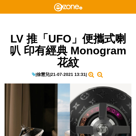
LV 推「UFO」便攜式喇
叭 印有經典 Monogram
花紋
|
徐慧兒
|
21-07-2021 13:31
|