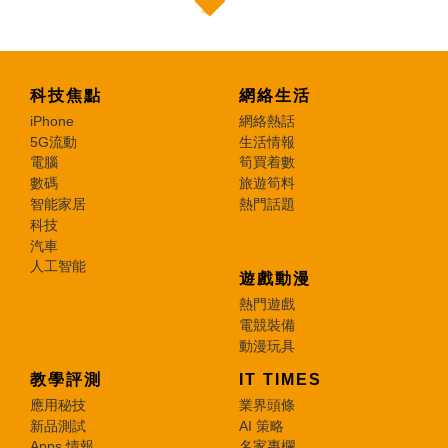
科技焦點
網絡生活
iPhone
網絡熱話
5G流動
生活情報
電腦
筍買着數
數碼
旅遊筍料
智能家居
熱門話題
科技
汽車
人工智能
遊戲動漫
熱門遊戲
電競裝備
動漫玩具
教學評測
IT TIMES
應用秘技
業界頭條
新品測試
AI 策略
Apps 情報
名家專欄