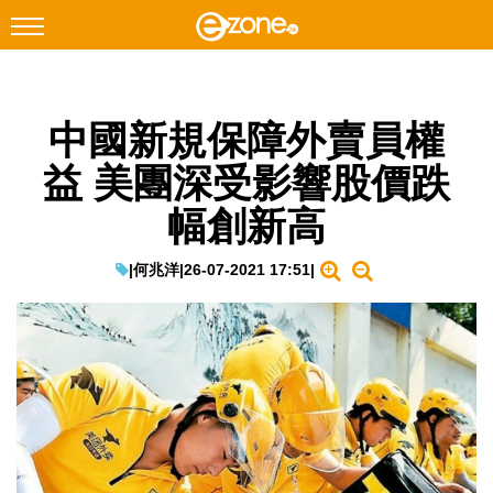
搜尋
中國新規保障外賣員權
Facebook
Instagram
益 美團深受影響股價跌
科技焦點
幅創新高
網絡生活
遊戲動漫
|
何兆洋
|
26-07-2021 17:51
|
教學評測
EduTech
IT Times
生成式AI與雲端應用
Enterprise Digital Transformation