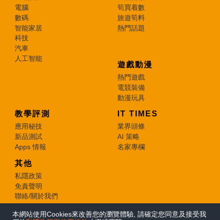
電腦
筍買着數
數碼
旅遊筍料
智能家居
熱門話題
科技
汽車
人工智能
遊戲動漫
熱門遊戲
電競裝備
動漫玩具
教學評測
IT TIMES
應用秘技
業界頭條
新品測試
AI 策略
Apps 情報
名家專欄
其他
私隱政策
免責聲明
聯絡/關於我們
本網站使用Cookies來改善您的瀏覽體驗, 請確定您同意及接受我
© 2026 e-zone. All Rights Reserved.