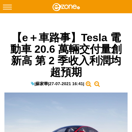
搜尋
【e＋車路事】Tesla 電
Facebook
Instagram
動車 20.6 萬輛交付量創
科技焦點
新高 第 2 季收入利潤均
網絡生活
超預期
遊戲動漫
教學評測
|
蘇家華
|
27-07-2021 16:41
|
EduTech
IT Times
生成式AI與雲端應用
Enterprise Digital Transformation