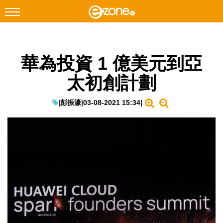
搜尋
華為投資 1 億美元到亞
Facebook
Instagram
太初創計劃
科技焦點
網絡生活
|
彭振濠
|
03-08-2021 15:34
|
遊戲動漫
教學評測
EduTech
IT Times
生成式AI與雲端應用
Enterprise Digital Transformation