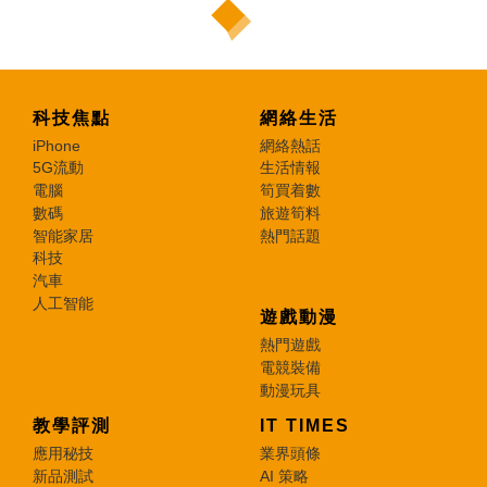
科技焦點
網絡生活
iPhone
網絡熱話
5G流動
生活情報
電腦
筍買着數
數碼
旅遊筍料
智能家居
熱門話題
科技
汽車
人工智能
遊戲動漫
熱門遊戲
電競裝備
動漫玩具
教學評測
IT TIMES
應用秘技
業界頭條
新品測試
AI 策略