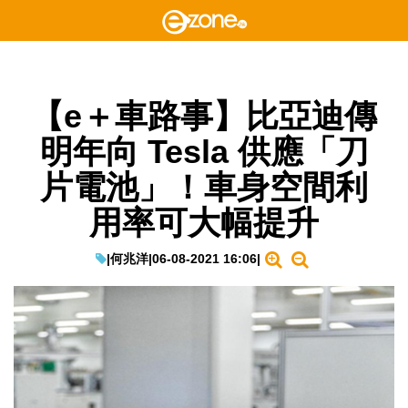
【e＋車路事】比亞迪傳
明年向 Tesla 供應「刀
片電池」！車身空間利
用率可大幅提升
|
何兆洋
|
06-08-2021 16:06
|