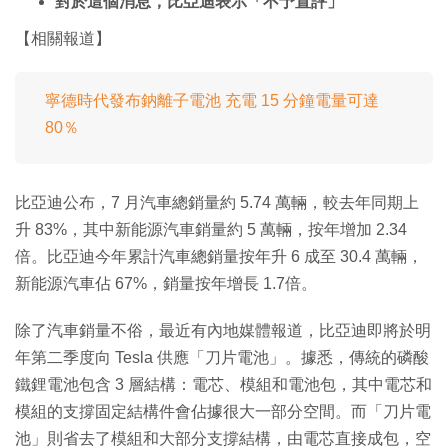
對於這個消息，比亞迪表示「不予置評」
【相關報道】
寧德時代發布鈉離子電池 充電 15 分鐘電量可達
80％
比亞迪公布，7 月汽車總銷量約 5.74 萬輛，較去年同期上
升 83%，其中新能源汽車銷量約 5 萬輛，按年增加 2.34
倍。比亞迪今年累計汽車總銷量按年升 6 成至 30.4 萬輛，
新能源汽車佔 67%，銷量按年增長 1.7倍。
除了汽車銷量不俗，最近有內地媒體報道，比亞迪即將於明
年第二季度向 Tesla 供應「刀片電池」。據悉，傳統的磷酸
鐵鋰電池包含 3 層結構：電芯、模組和電池包，其中電芯和
模組的支撐固定結構件會佔據很大一部分空間。而「刀片電
池」則省去了模組和大部分支撐結構，由電芯直接成包，空