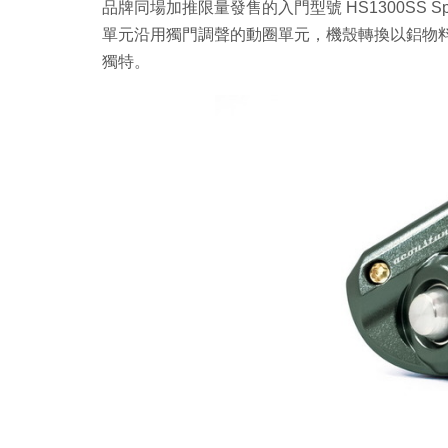
品牌同場加推限量發售的入門型號 HS1300SS Sp
單元沿用獨門調聲的動圈單元，機殼轉換以鋁物料製
獨特。