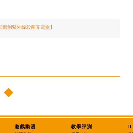
音色實測【獨創紫外線殺菌充電盒】
遊戲動漫
教學評測
I