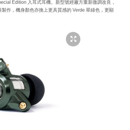
ecial Edition 入耳式耳機。新型號經廠方重新微調改良，
作，機身顏色亦換上更具質感的 Verde 翠綠色，更顯