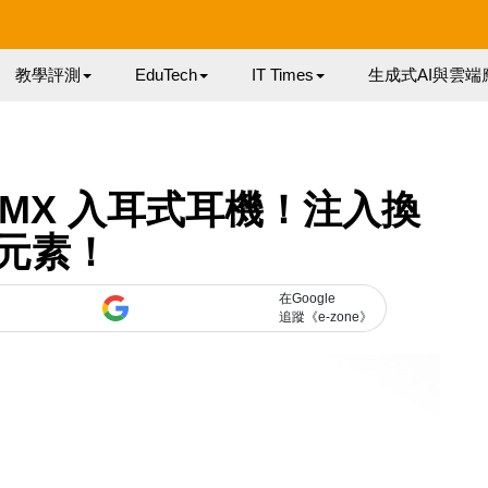
教學評測
EduTech
IT Times
生成式AI與雲端
2000MX 入耳式耳機！注入換
元素！
在Google
追蹤《e-zone》