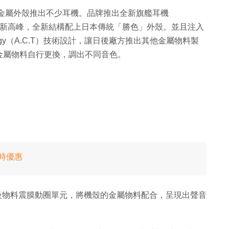
性雙層金屬外殼推出不少耳機。品牌推出全新旗艦耳機
S 系列的新高峰，全新結構配上日本傳統「勝色」外殼。並且注入
chnology（A.C.T）技術設計，讓日後廠方推出其他金屬物料製
金屬物料自行更換，調出不同音色。
限時優惠
x 醫學級物料震膜動圈單元，將機殼的金屬物料配合，呈現出聲音