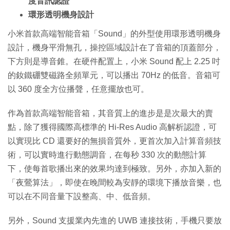
度音訊認證
環形透明機身設計
小米首款高端智能音箱「Sound」的外型使用環形透明機身
設計，機身平滑無孔，操控區域設計在了音箱的頂蓋部分，
下方則是導音錐。在硬件配置上，小米 Sound 配上 2.25 吋
的釹鐵硼雙磁路全頻單元，可以播出 70Hz 的低音。音箱可
以 360 度全方位播聲，任意擺放也可。
作為首款高端智能音箱，其音質上的進步是是次最大的賣
點，除了獲得國際高標準的 Hi-Res Audio 高解析認證，可
以實現比 CD 還要好的無損音質外，更首次加入計算音頻技
術，可以實時進行動態調音，在每秒 330 次的動態計算
下，使每首歌播出來的效果均達到極致。另外，亦加入新的
「夜鶯算法」，即使在晚間較為安靜的環境下播放音樂，也
可以在不同音量下設整高、中、低音頻。
另外，Sound 支援業內先進的 UWB 連接技術，手機只要放