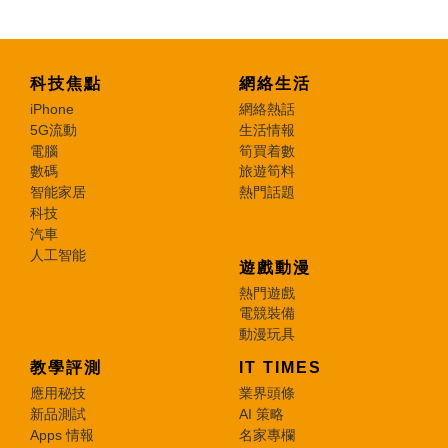
科技焦點
網絡生活
iPhone
網絡熱話
5G流動
生活情報
電腦
筍買着數
數碼
旅遊筍料
智能家居
熱門話題
科技
汽車
人工智能
遊戲動漫
熱門遊戲
電競裝備
動漫玩具
教學評測
IT TIMES
應用秘技
業界頭條
新品測試
AI 策略
Apps 情報
名家專欄