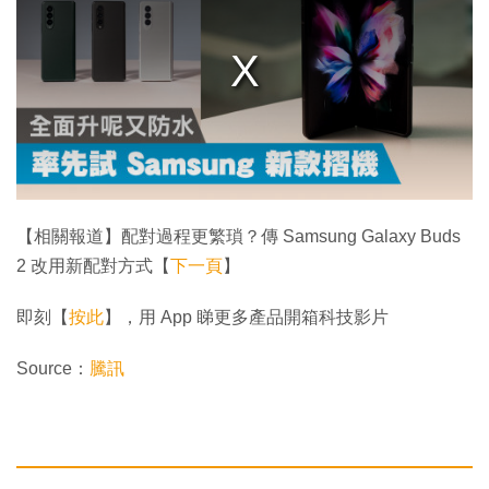
s
a
m
o
d
a
l
w
i
n
d
o
w
.
【相關報道】配對過程更繁瑣？傳 Samsung Galaxy Buds
2 改用新配對方式【
下一頁
】
即刻【
按此
】，用 App 睇更多產品開箱科技影片
Source：
騰訊