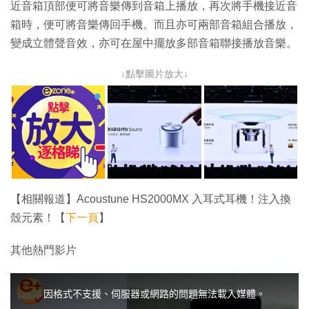
近音箱頂部便可將音樂傳到音箱上播放，再次將手機接近音
箱時，便可將音樂傳回手機。而且亦可兩部音箱組合播放，
變成立體聲音效，亦可在屋中擺放多部音箱聯接播放音樂。
↓點擊圖片放大↓
【相關報道】Acoustune HS2000MX 入耳式耳機！注入換
殼元素！【
下一頁
】
其他熱門影片
T
h
i
因格式不支援、伺服器或網路的問題無法載入媒體。
s
i