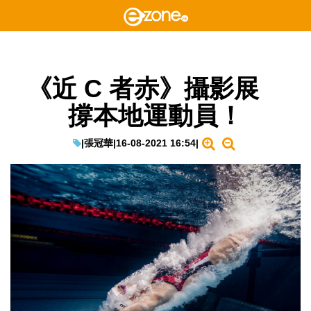
《近 C 者赤》攝影展
撐本地運動員！
|
張冠華
|
16-08-2021 16:54
|