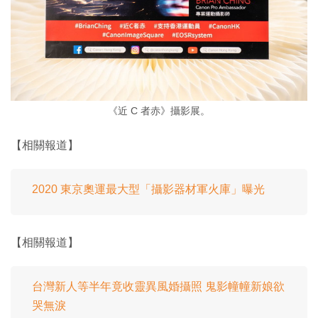
《近 C 者赤》攝影展。
【相關報道】
2020 東京奧運最大型「攝影器材軍火庫」曝光
【相關報道】
台灣新人等半年竟收靈異風婚攝照 鬼影幢幢新娘欲
哭無淚