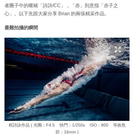
者圈子中的暱稱「詩詩/CC」，「赤」則意指「赤子之
心」。以下先跟大家分享 Brian 的兩張精采作品。
最難拍攝的瞬間
程詩詠作品 ( 光圈：F4.5 快門：1/250s ISO：800 等效焦
距：16mm )