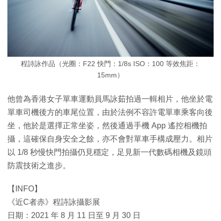
程詩詠作品（光圈：F22 快門：1/8s ISO：100 等效焦距：
15mm）
他曾為香港女子單車運動員馬詠茹拍過一輯相片，他坐於電
單車司機後方的車尾位置，由於法例不容許電單車乘客向後
坐，他於是選擇正常坐姿，然後通過手機 App 遙控相機拍
攝，這確保自身安全之餘，亦不會對單車手構成壓力。相片
以 1/8 秒慢快門拍攝仍見穩定，足見新一代數碼相機及鏡頭
防震技術之進步。
【INFO】
《近C者赤》程詩詠攝影展
日期：2021 年 8 月 11 日至 9 月 30 日