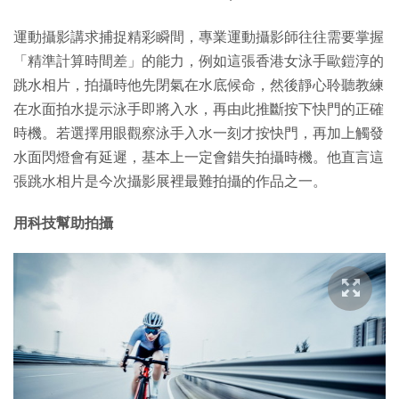
運動攝影講求捕捉精彩瞬間，專業運動攝影師往往需要掌握
「精準計算時間差」的能力，例如這張香港女泳手歐鎧淳的
跳水相片，拍攝時他先閉氣在水底候命，然後靜心聆聽教練
在水面拍水提示泳手即將入水，再由此推斷按下快門的正確
時機。若選擇用眼觀察泳手入水一刻才按快門，再加上觸發
水面閃燈會有延遲，基本上一定會錯失拍攝時機。他直言這
張跳水相片是今次攝影展裡最難拍攝的作品之一。
用科技幫助拍攝