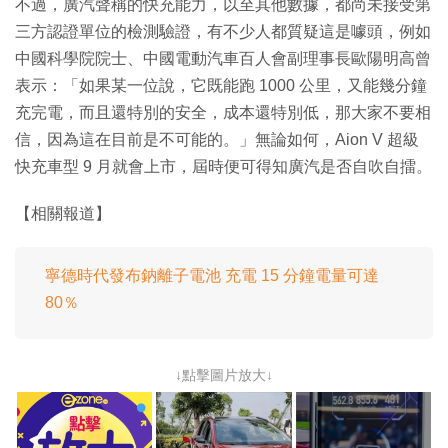
不過，廣汽聲稱的快充能力，以至其他數據，都尚未接受第
三方認證單位的檢測驗證，有不少人都質疑這是噱頭，例如
中國科學院院士、中國電動汽車百人會副理事長歐陽明高曾
表示：「如果某一位說，它既能跑 1000 公里，又能幾分鐘
充完電，而且還特別的安全，成本還特別低，那大家不要相
信，因為這在目前是不可能的。」無論如何，Aion V 超級
快充車型 9 月就會上市，屆時便可得知廣汽是否自吹自擂。
【相關報道】
寧德時代發布鈉離子電池 充電 15 分鐘電量可達
80％
↓點擊圖片放大↓