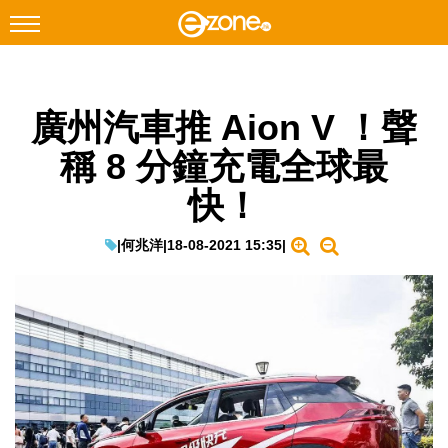
搜尋
廣州汽車推 Aion V ！聲
Facebook
Instagram
稱 8 分鐘充電全球最
科技焦點
快！
網絡生活
遊戲動漫
|
何兆洋
|
18-08-2021 15:35
|
教學評測
EduTech
IT Times
生成式AI與雲端應用
Enterprise Digital Transformation