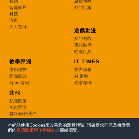
數碼
旅遊筍料
智能家居
熱門話題
科技
汽車
人工智能
遊戲動漫
熱門遊戲
電競裝備
動漫玩具
教學評測
IT TIMES
應用秘技
業界頭條
新品測試
AI 策略
Apps 情報
名家專欄
其他
私隱政策
免責聲明
聯絡/關於我們
本網站使用Cookies來改善您的瀏覽體驗, 請確定您同意及接受我
© 2026 e-zone. All Rights Reserved.
們的
私隱政策與使用條款
才繼續瀏覽。