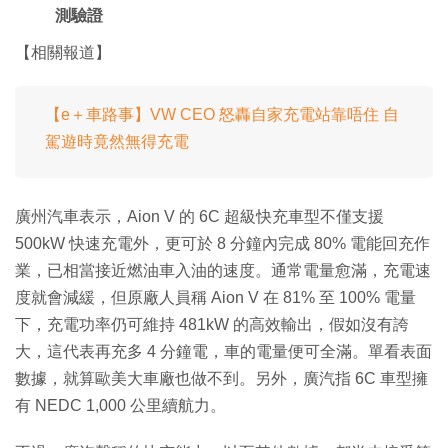
測驗證
【相關報道】
【e＋車路事】VW CEO 怒轟自家充電站靠唔住 自
駕遊時竟然無得充電
廣州汽車表示，Aion V 的 6C 超級快充車型不僅支援
500kW 快速充電外，更可於 8 分鐘內完成 80% 電能回充作
業，已相當接近燃油車入油的速度。通常電量愈滿，充電速
度就會減緩，但原廠人員稱 Aion V 在 81% 至 100% 電量
下，充電功率仍可維持 481kW 的高效輸出，假如沒有誇
大，這代表再充多 4 分鐘電，車的電量便可全滿。單看表面
數據，就算歐美大車廠也做不到。另外，廣汽指 6C 車型擁
有 NEDC 1,000 公里續航力。