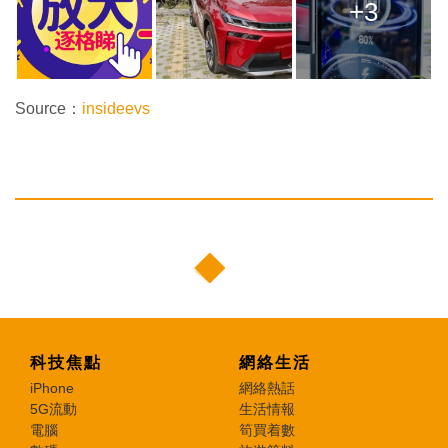
+3
Source：
insideevs
科技焦點
網絡生活
iPhone
網絡熱話
5G流動
生活情報
電腦
筍買着數