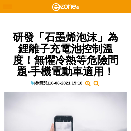
搜尋
研發「石墨烯泡沫」為
Facebook
Instagram
鋰離子充電池控制溫
科技焦點
度！無懼冷熱等危險問
網絡生活
題‧手機電動車適用！
遊戲動漫
教學評測
|
徐慧兒
|
18-08-2021 15:18
|
EduTech
IT Times
生成式AI與雲端應用
Enterprise Digital Transformation