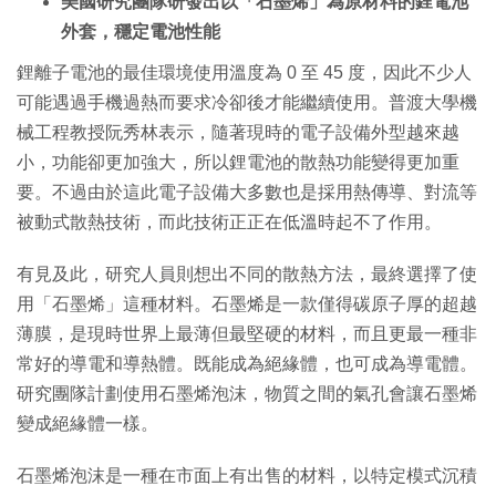
美國研究團隊研發出以「石墨烯」為原材料的鋰電池
外套，穩定電池性能
鋰離子電池的最佳環境使用溫度為 0 至 45 度，因此不少人
可能遇過手機過熱而要求冷卻後才能繼續使用。普渡大學機
械工程教授阮秀林表示，隨著現時的電子設備外型越來越
小，功能卻更加強大，所以鋰電池的散熱功能變得更加重
要。不過由於這此電子設備大多數也是採用熱傳導、對流等
被動式散熱技術，而此技術正正在低溫時起不了作用。
有見及此，研究人員則想出不同的散熱方法，最終選擇了使
用「石墨烯」這種材料。石墨烯是一款僅得碳原子厚的超越
薄膜，是現時世界上最薄但最堅硬的材料，而且更最一種非
常好的導電和導熱體。既能成為絕緣體，也可成為導電體。
研究團隊計劃使用石墨烯泡沫，物質之間的氣孔會讓石墨烯
變成絕緣體一樣。
石墨烯泡沫是一種在市面上有出售的材料，以特定模式沉積