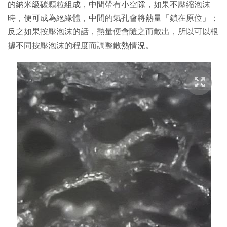
的納米級碳顆粒組成，中間帶有小空隙，如果不壓縮泡沫
時，便可成為絕緣體，中間的氣孔會將熱量「鎖在原位」；
反之如果按壓泡沫的話，熱量便會隨之而散出，所以可以根
據不同按壓泡沫的程度而調整散熱情況。