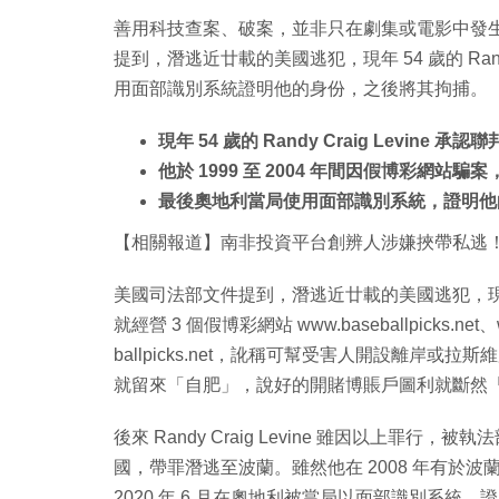
善用科技查案、破案，並非只在劇集或電影中發
提到，潛逃近廿載的美國逃犯，現年 54 歲的 Rand
用面部識別系統證明他的身份，之後將其拘捕。
現年 54 歲的 Randy Craig Levine
他於 1999 至 2004 年間因假博彩網
最後奧地利當局使用面部識別系統，證明他
【相關報道】南非投資平台創辨人涉嫌挾帶私逃！帶 36
美國司法部文件提到，潛逃近廿載的美國逃犯，現年 54 歲的 
就經營 3 個假博彩網站 www.baseballpicks.net、www.n
ballpicks.net，訛稱可幫受害人開設離岸
就留來「自肥」，說好的開賭博賬戶圖利就斷然「
後來 Randy Craig Levine 雖因以上
國，帶罪潛逃至波蘭。雖然他在 2008 年有於
2020 年 6 月在奧地利被當局以面部識別系統