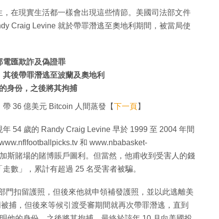
生，在現實生活都一樣會出現這些情節。美國司法部文件
y Craig Levine 就於帶罪潛逃至奧地利期間，被當局使
 承認聯邦電匯欺詐及偽證罪
站騙案，其後帶罪潛逃至波蘭及奧地利
的身份，之後將其拘捕
 億美元 Bitcoin 人間蒸發【
下一頁
】
Randy Craig Levine 早於 1999 至 2004 年間
flfootballpicks.tv 和 www.nbabasket-
或拉斯維加斯賭場的賭博賬戶圖利。但當然，他甫收到受害人的錢
走數」，累計有超過 25 名受害者被騙。
罪行，被執法部門扣留護照，但後來他就申領補發護照，並以此逃離美
波蘭被捕，但後來等候引渡受審期間就再次帶罪潛逃，直到
，證明他的身份，之後將其拘捕，最終於該年 10 月向美國投