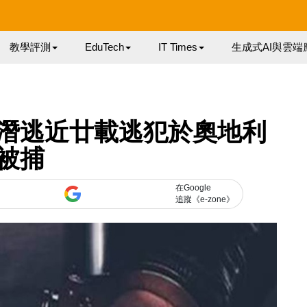
教學評測
EduTech
IT Times
生成式AI與雲端
潛逃近廿載逃犯於奧地利
被捕
在Google
追蹤《e-zone》