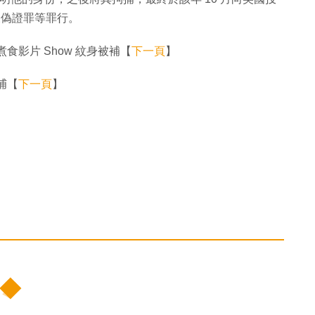
詐及偽證罪等罪行。
煮食影片 Show 紋身被補【
下一頁
】
捕【
下一頁
】