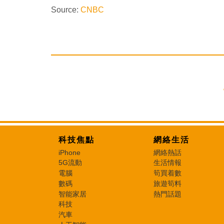
Source:
CNBC
科技焦點
網絡生活
iPhone
網絡熱話
5G流動
生活情報
電腦
筍買着數
數碼
旅遊筍料
智能家居
熱門話題
科技
汽車