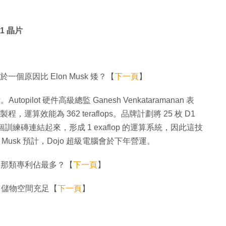
1 晶片
於一個原因比 Elon Musk 矮？【
下一頁
】
topilot 硬件高級總監 Ganesh Venkataramanan 表
程，運算效能為 362 teraflops。品牌計劃將 25 枚 D1
訓練磚連結起來，形成 1 exaflop 的運算系統，因此這技
on Musk 預計，Dojo 超級電腦會於下年營運。
專利 那類專利佔最多？【
下一頁
】
0 起 儲物空間充足【
下一頁
】