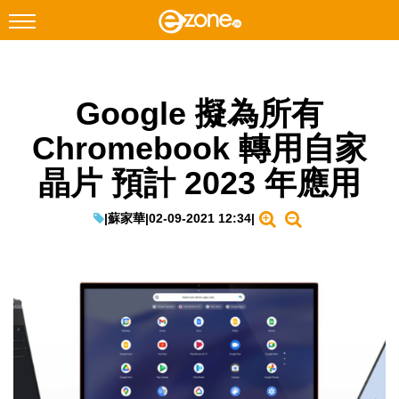
搜尋
Google 擬為所有
Facebook
Instagram
Chromebook 轉用自家
科技焦點
晶片 預計 2023 年應用
網絡生活
遊戲動漫
|
蘇家華
|
02-09-2021 12:34
|
教學評測
EduTech
IT Times
生成式AI與雲端應用
Enterprise Digital Transformation