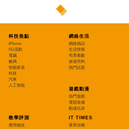
科技焦點
網絡生活
iPhone
網絡熱話
5G流動
生活情報
電腦
筍買着數
數碼
旅遊筍料
智能家居
熱門話題
科技
汽車
人工智能
遊戲動漫
熱門遊戲
電競裝備
動漫玩具
教學評測
IT TIMES
應用秘技
業界頭條