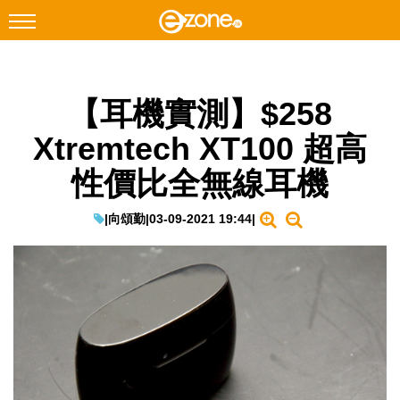
搜尋
【耳機實測】$258
Facebook
Instagram
Xtremtech XT100 超高
科技焦點
性價比全無線耳機
網絡生活
遊戲動漫
|
向頌勤
|
03-09-2021 19:44
|
教學評測
EduTech
IT Times
生成式AI與雲端應用
Enterprise Digital Transformation