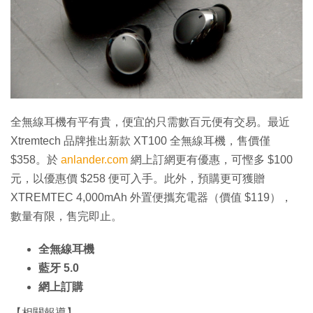
特集
全無線耳機有平有貴，便宜的只需數百元便有交易。最近
Xtremtech 品牌推出新款 XT100 全無線耳機，售價僅
$358。於
anlander.com
網上訂網更有優惠，可慳多 $100
元，以優惠價 $258 便可入手。此外，預購更可獲贈
XTREMTEC 4,000mAh 外置便攜充電器（價值 $119），
數量有限，售完即止。
全無線耳機
藍牙 5.0
網上訂購
【相關報導】