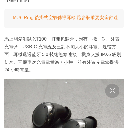
MU6 Ring 後掛式空氣傳導耳機 跑步聽歌更安全舒適
馬上開箱測試 XT100，打開包裝盒，附有耳機一對、外置
充電盒、USB-C 充電線及三對不同大小的耳塞。規格方
面，耳機透過藍牙 5.0 技術無線連接，機身支援 IPX6 級別
防水、耳機單次充電電量為７小時，並有外置充電盒提供
24 小時電量。