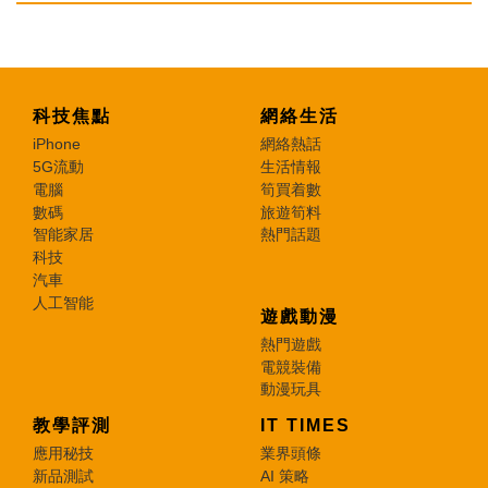
科技焦點
網絡生活
iPhone
網絡熱話
5G流動
生活情報
電腦
筍買着數
數碼
旅遊筍料
智能家居
熱門話題
科技
汽車
人工智能
遊戲動漫
熱門遊戲
電競裝備
動漫玩具
教學評測
IT TIMES
應用秘技
業界頭條
新品測試
AI 策略