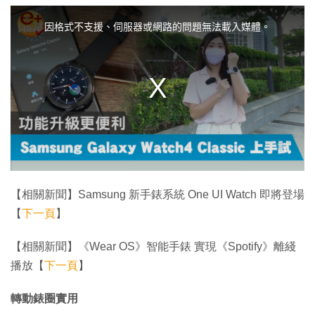
T
h
i
因格式不支援、伺服器或網路的問題無法載入媒體。
s
i
s
a
m
o
d
a
l
w
i
n
d
o
w
.
【相關新聞】Samsung 新手錶系統 One UI Watch 即將登場
【
下一頁
】
【相關新聞】《Wear OS》智能手錶 實現《Spotify》離綫
播放【
下一頁
】
轉動錶圈實用