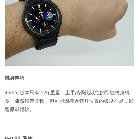
機身輕巧
46mm 版本只有 52g 重量，上手感覺比以往的型號輕身得
多。雖然錶帶柔軟，但可能因接近錶耳位置的弧度不足，影
響佩戴體驗。
test 02 系統