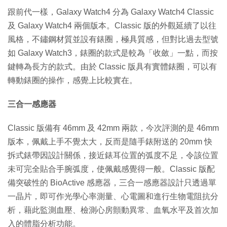
跟前代一樣，Galaxy Watch4 分為 Galaxy Watch4 Classic
及 Galaxy Watch4 兩個版本。Classic 版的外觀延續了以往
風格，不鏽鋼材質並設有錶圈，極具質感，但對比過去型號
如 Galaxy Watch3，錶圈的款式是較為「收斂」一點，而按
鍵轉為長方的款式。由於 Classic 版具有實體錶圈，可以有
轉動錶圈的操作，感覺上比較實在。
三合一感應器
Classic 版備有 46mm 及 42mm 兩款，今次評測的是 46mm
版本，佩戴上手不覺太大，反而是隨手錶附送的 20mm 快
拆式錶帶因設計關係，接近錶耳位置的弧度不足，令該位置
未可完全貼合手腕弧度，使佩戴感覺得一般。Classic 版配
備突破性的 BioActive 感應器，三合一感應器設計只透過單
一晶片，即可作光學心率測量、心電圖和進行生物電阻抗分
析，藉此監測血壓、檢測心房顫動異常、血氧水平及首次加
入的體脂分析功能。