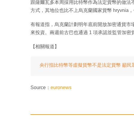
跟薩爾瓦多本周採用比特幣作為法定貨幣的做法不
方式，其地位也比不上烏克蘭國家貨幣 hryvni
有報道指，烏克蘭計劃明年底前開放加密通貨市
來投資。兩週前古巴也通過 1 項承認並監管加
【相關報道】
央行指比特幣等虛擬貨幣不是法定貨幣 籲民
Source：
euronews