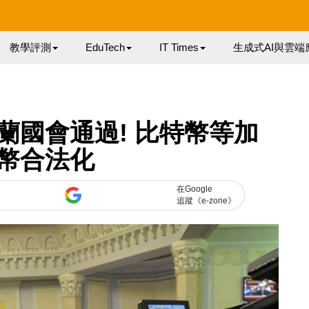
教學評測
EduTech
IT Times
生成式AI與雲端
蘭國會通過! 比特幣等加
幣合法化
在Google
追蹤《e-zone》