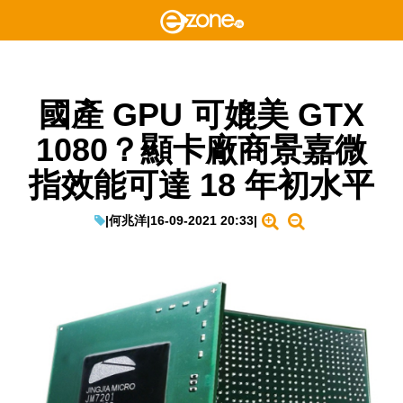
國產 GPU 可媲美 GTX
1080？顯卡廠商景嘉微
指效能可達 18 年初水平
|
何兆洋
|
16-09-2021 20:33
|