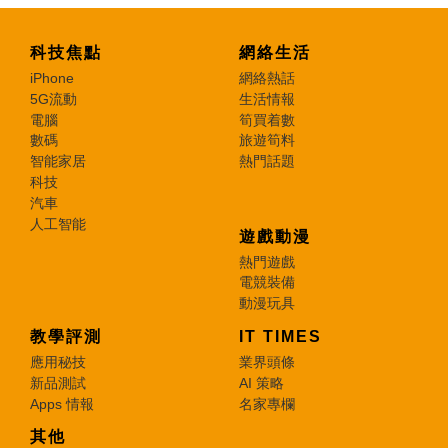
科技焦點
網絡生活
iPhone
網絡熱話
5G流動
生活情報
電腦
筍買着數
數碼
旅遊筍料
智能家居
熱門話題
科技
汽車
人工智能
遊戲動漫
熱門遊戲
電競裝備
動漫玩具
教學評測
IT TIMES
應用秘技
業界頭條
新品測試
AI 策略
Apps 情報
名家專欄
其他