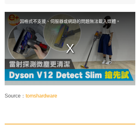
T
h
i
因格式不支援、伺服器或網路的問題無法載入媒體。
s
i
s
a
m
o
d
a
l
w
i
n
d
o
w
.
Source：
tomshardware