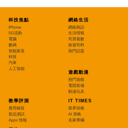
科技焦點
網絡生活
iPhone
網絡熱話
5G流動
生活情報
電腦
筍買着數
數碼
旅遊筍料
智能家居
熱門話題
科技
汽車
人工智能
遊戲動漫
熱門遊戲
電競裝備
動漫玩具
教學評測
IT TIMES
應用秘技
業界頭條
新品測試
AI 策略
Apps 情報
名家專欄