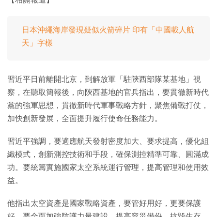
日本沖繩海岸發現疑似火箭碎片 印有「中國載人航
天」字樣
習近平日前離開北京，到解放軍「駐陝西部隊某基地」視
察，在聽取簡報後，向陝西基地的官兵指出，要貫徹新時代
黨的強軍思想，貫徹新時代軍事戰略方針，聚焦備戰打仗，
加快創新發展，全面提升履行使命任務能力。
習近平強調，要適應航天發射密度加大、要求提高，優化組
織模式，創新測控技術和手段，確保測控精準可靠、圓滿成
功。要統籌實施國家太空系統運行管理，提高管理和使用效
益。
他指出太空資產是國家戰略資產，要管好用好，更要保護
好。要全面加強防護力量建設，提高容災備份、抗毀生存、