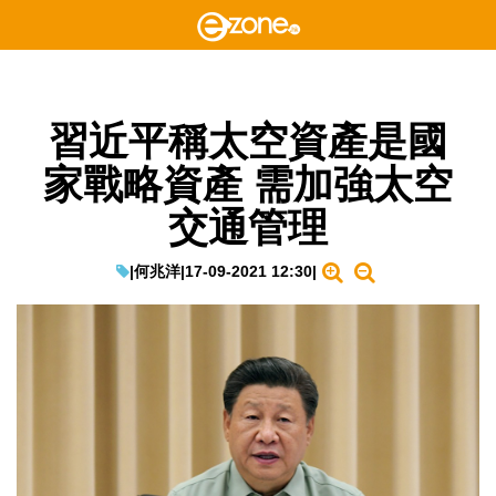
習近平稱太空資產是國
家戰略資產 需加強太空
交通管理
|
何兆洋
|
17-09-2021 12:30
|