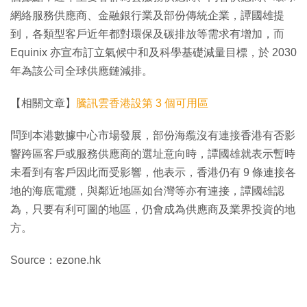
網絡服務供應商、金融銀行業及部份傳統企業，譚國雄提
到，各類型客戶近年都對環保及碳排放等需求有增加，而
Equinix 亦宣布訂立氣候中和及科學基礎減量目標，於 2030
年為該公司全球供應鏈減排。
【相關文章】
騰訊雲香港設第 3 個可用區
問到本港數據中心市場發展，部份海䌫沒有連接香港有否影
響跨區客戶或服務供應商的選址意向時，譚國雄就表示暫時
未看到有客戶因此而受影響，他表示，香港仍有 9 條連接各
地的海底電纜，與鄰近地區如台灣等亦有連接，譚國雄認
為，只要有利可圖的地區，仍會成為供應商及業界投資的地
方。
Source：ezone.hk