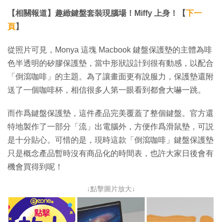
【相關報道】趣緻鍵盤套裝現腦場！Miffy 上身！【
下一
頁
】
從照片可見，Monya 這塊 Macbook 鍵盤保護墊的主體為啡
色半透明的矽膠保護墊，當中形狀設計到很有動感，以配合
「倒瀉咖啡」的主題。為了讓畫面更有說服力，保護墊還附
送了一個咖啡杯，相信很多人第一眼看到都會大嚇一跳。
而作爲鍵盤保護墊，這件產品完美覆蓋了整個鍵盤。官方還
特地製作了一部分「流」出電腦外，方便作爲滑鼠墊，可説
是十分貼心。可惜的是，現時這款「倒瀉咖啡」鍵盤保護墊
只是概念產品暫時沒有商品化的時間表，也許大家日後會有
機會買得到呢！
↓點擊圖片放大↓