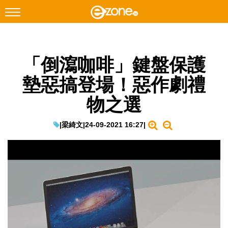
搜尋
「倒瀉咖啡」鍵盤保護
Facebook
Instagram
墊惡搞登場！惡作劇禮
科技焦點
物之選
網絡生活
遊戲動漫
|
梁綺文
|
24-09-2021 16:27
|
教學評測
EduTech
IT Times
生成式AI與雲端應用
Enterprise Digital Transformation