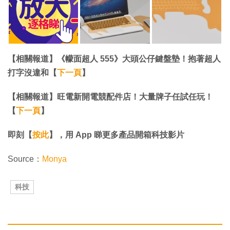
【相關報道】《幪面超人 555》大頭公仔鍵盤墊！抱著超人
打字沒違和【
下一頁
】
【相關報道】旺電新開電競配件店！大量牌子任試任玩！
【
下一頁
】
即刻【
按此
】，用 App 睇更多產品開箱科技影片
Source：
Monya
科技