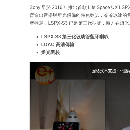
Sony 早於 2016 年推出首款 Life Space
營造出音樂與燈光俱備的特色喇叭，令冷冰冰的音
者歡迎，LSPX-S3 已是第三代型號，廠方在
LSPX-S3 第三化玻璃管藍牙喇叭
LDAC 高清傳輸
燈光調校
T
h
i
因格式不支援、伺服
s
i
s
a
m
o
d
a
l
w
i
n
d
o
w
.