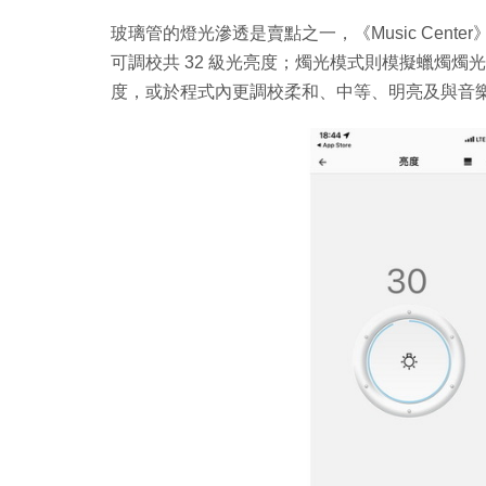
玻璃管的燈光滲透是賣點之一，《Music Cent
可調校共 32 級光亮度；燭光模式則模擬蠟燭
度，或於程式內更調校柔和、中等、明亮及與音樂