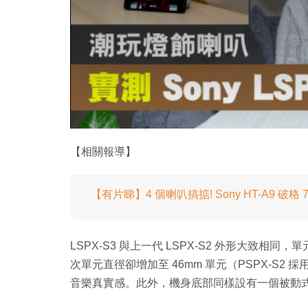
【相關報導】
【有片睇】4 個喇叭搞掂! Sony HT-A9 破格 
LSPX-S3 與上一代 LSPX-S2 外形大致相同，單元
次單元直徑卻增加至 46mm 單元（PSPX-S2
音樂真實感。此外，機身底部同樣設有一個被動