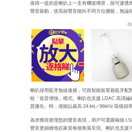
值得一提的是喇叭上一支有機玻璃管，除可滲透
聲音振動，使高頻聲音能向不同方位擴散，無論
↓
喇叭採用藍牙無線連接，可跟智能裝置藉藍牙配對，配合
校「低音增強」模式。喇叭也支援 LDAC 高
質優先」時，便能以最高 24-bit／96kHz 取
為求獲得更理想的聲音表現，用戶可選購兩個 LS
聲音更細緻地在家居每個角落呈現。喇叭也支援 Part