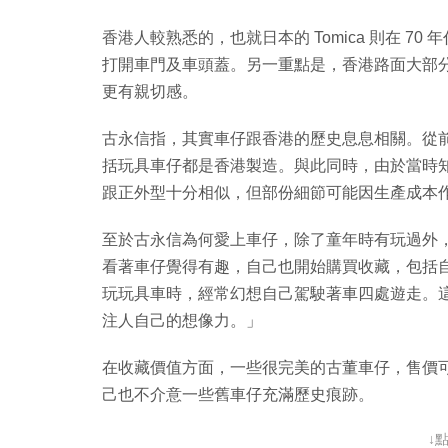
香港人較熟悉的，也就日本的 Tomica 則在 
打開車門及車頭蓋。另一重點是，香港路面大部分都
更有親切感。
古永信指，其實車仔跟香港的歷史息息相關。從
括玩具車仔都是香港製造。與此同時，由於當時知識
跟正外型十分相似，但部份細節可能因生產成本
至於古永信為何愛上車仔，除了童年時有玩過外
看著車仔覺得有趣，自己也開始購買收藏，包括
玩玩具車時，經常幻想自己駕駛著車四處遊走。
注人自己的想像力。」
在收藏價值方面，一些很完美的古董車仔，售價
己也不介意一些舊車仔充滿歷史痕跡。
↓