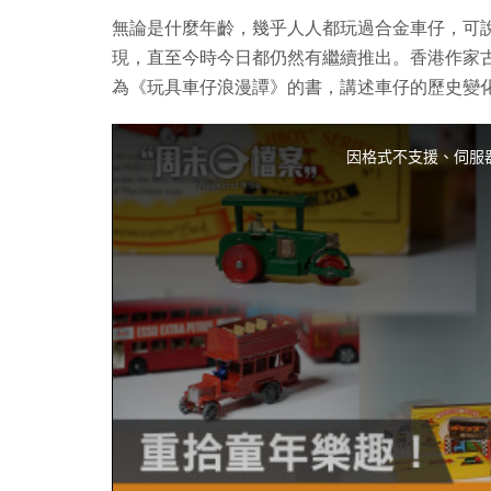
無論是什麼年齡，幾乎人人都玩過合金車仔，可說是
現，直至今時今日都仍然有繼續推出。香港作家
為《玩具車仔浪漫譚》的書，講述車仔的歷史變
T
h
i
因格式不支援、伺服
s
i
s
a
m
o
d
a
l
w
i
n
d
o
w
.