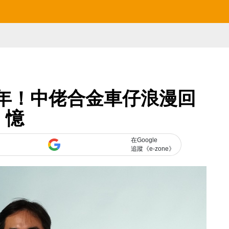
 年！中佬合金車仔浪漫回
憶
在Google
追蹤《e-zone》