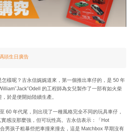
」碼頭生日廣告
怎樣呢？古永信娓娓道來，第一個推出車仔的，是 50 年
illiam"Jack"Odell 的工程師為女兒製作了一部有如火柴
迎，於是便開始陸續生產。
重。至 60 年代尾，則出現了一種風格完全不同的玩具車仔，
s 的車仔真實感沒那麼強，但可玩性高。古永信表示：「Hot
合男孩子粗暴些把車撞來撞去，這是 Matchbox 早期沒有