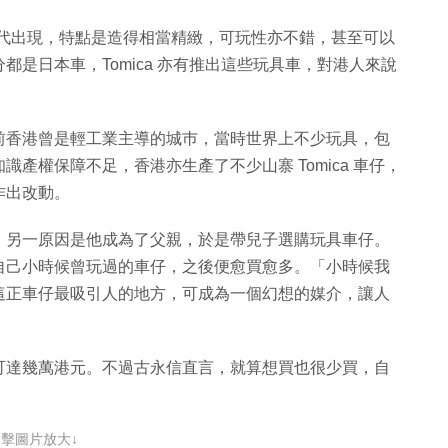
70 年代出現，特點是造得相當精緻，可玩性亦不錯，甚至可以
是日本車，Tomica 亦有推出這些玩具車，對港人來說
前香港曾是輕工業主導的城巿，當時世界上不少玩具，包
產權保障不足，香港亦生產了不少山寨 Tomica 車仔，
作出改動。
，另一原因是他成為了父親，於是帶兒子選購玩具車仔。
自己小時候曾玩過的車仔，之後便愈買愈多。「小時候我
這正車仔最吸引人的地方，可成為一個幻想的媒介，讓人
可達幾萬港元。不過古永信直言，就算想買也很少買，自
點擊圖片放大↓