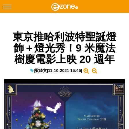
搜尋
東京推哈利波特聖誕燈
Facebook
Instagram
飾＋燈光秀！9 米魔法
科技焦點
樹慶電影上映 20 週年
網絡生活
遊戲動漫
|
梁綺文
|
11-10-2021 15:45
|
教學評測
EduTech
IT Times
生成式AI與雲端應用
Enterprise Digital Transformation