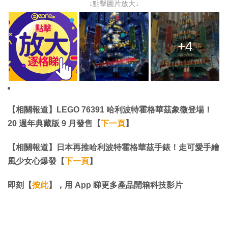
↓點擊圖片放大↓
+4
【相關報道】LEGO 76391 哈利波特霍格華茲象徵登場！
20 週年典藏版 9 月發售【
下一頁
】
【相關報道】​​​​​​​日本再推哈利波特霍格華茲手錶！走可愛手繪
風少女心爆發【
下一頁
】​​​​​​​
即刻【
按此
】，用 App 睇更多產品開箱科技影片