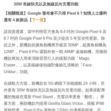
30W 有線快充以及無線反向充電功能
【相關報道】Google 發布會不只得 Pixel 6？知情人士爆料
還有 4 款新品【
下一頁
】
該頁面透露，當中列明官方會為 6.4 吋的 Google Pixel 6 及
6.7 吋的 Google Pixel 6 Pro 至少提供 5 年安全性更新。除
此之外，新機款的廣角相機將升級至 50MP，超廣角相機為
12MP， Pixel 6 Pro 還額外有一顆 48MP 遠攝相機。而兩部
機款將加入用來消除背景行人的後製功能「Magic
Eraser」，以及能確保拍攝對像臉孔清晰的「Face
Unblur」功能。
在續航力方面，新機款在 5G 網路下亦能續航 24 小時，另
外更有 30W 有線快充以及無線反向充電功能。如果搭配專
屬的無線充電座 Pixel Stand，充電功率更會「翻倍」。屏
幕方面，兩部機款均採用 Gorilla Glass Victus，搭載 IP68
等級防護，Pixel 6 Pro 更附有 120Hz 自適應刷新率。不