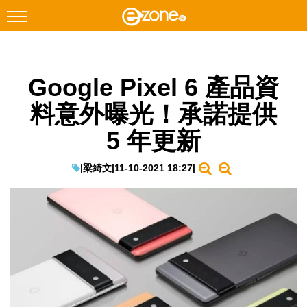
搜尋
Google Pixel 6 產品資
Facebook
Instagram
料意外曝光！承諾提供
科技焦點
5 年更新
網絡生活
遊戲動漫
|
梁綺文
|
11-10-2021 18:27
|
教學評測
EduTech
IT Times
生成式AI與雲端應用
Enterprise Digital Transformation