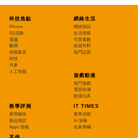
科技焦點
網絡生活
iPhone
網絡熱話
5G流動
生活情報
電腦
筍買着數
數碼
旅遊筍料
智能家居
熱門話題
科技
汽車
人工智能
遊戲動漫
熱門遊戲
電競裝備
動漫玩具
教學評測
IT TIMES
應用秘技
業界頭條
新品測試
AI 策略
Apps 情報
名家專欄
其他