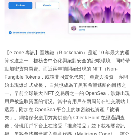
特集
【e-zone 專訊】區塊鏈（Blockchain）是近 10 年最大的運
算改進之一，標榜去中心化與絕對安全的記帳環境，同時帶
動加密貨幣買賣。而近兩年前開始出現的 NFT（Non-
Fungible Tokens，或譯非同質化代幣） 買賣與投資，亦開
始出現爆炸式成長， 自然也成為了黑客希望逃離的目標之
一。早前全球最大 NFT 交易所之一的 OpenSea，涉嫌出現
用戶被盜取資產的情況。當中有用戶在兩周前在社交網站上
透露，附加在 OpenSea 平台上的加密錢包資產「被消
失」。網絡保安應用方案供應商 Check Point 在經過調查
後，發現用戶平台上在接受「推廣禮品」並下載相關資訊
後，黑客會找機會殖入惡意代碼（Malicious Code），該公