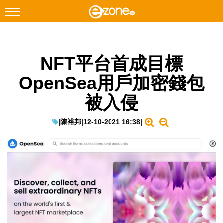
搜尋
NFT平台首成目標
Facebook
Instagram
OpenSea用戶加密錢包
科技焦點
被入侵
網絡生活
遊戲動漫
|
陳裕邦
|
12-10-2021 16:38
|
教學評測
EduTech
IT Times
生成式AI與雲端應用
Enterprise Digital Transformation