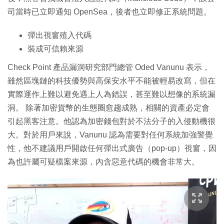
司當時已立即通知 OpenSea，後者也立即修正系統問題。
彈出視窗殖入代碼
裝成可信賴來源
Check Point 產品漏洞研究部門總管 Oded Vanunu 表示，
雖然區塊鏈的科技優勢與高保安水平不能被輕易改寫，但在
實際運作上難以避免遇上人為錯誤，甚至難以想像的系統漏
洞。 除著加密貨幣的生態圈愈趨成熟，相關的資產必定會
引起黑客注意。他認為加密錢包對於不法分子的入侵動機很
大。對於用戶來說，Vanunu 認為需要對任何系統加強警覺
性，他不建議用戶開啟任何彈出式廣告（pop-up）視窗，因
為也許屬可疑檔案來源，內含惡意代碼的機會非常大。