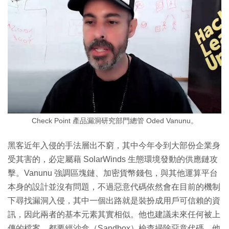
Check Point 產品漏洞研究部門總管 Oded Vanunu。
黑客近年入侵的手法層出不窮，其中今年令到大部份企業身
受其害的，必定屬藉 SolarWinds 生態環境發動的供應鏈攻
擊。Vanunu 強調區塊鏈、加密貨幣錢包，與其他運算平台
本身的設計並沒有問題，不過惡意代碼依然會在目前的機制
下尋找漏洞入侵，其中一個出路就是裝扮成用戶可信賴的資
訊，因此兩者的基本元素其實相似。他也建議未來任何被上
傳的檔案，都要經沙盒（Sandbox）檢查掃除惡意代碼，他