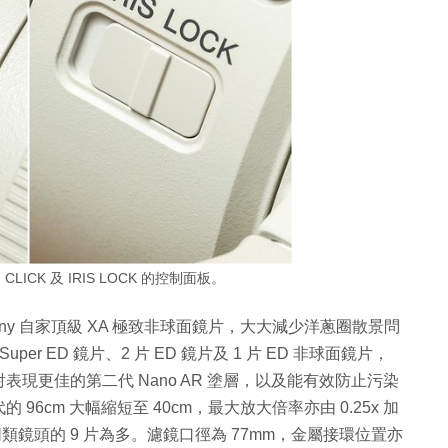
ICK 及 IRIS LOCK 的控制面板。
y 自家頂級 XA 極致非球面鏡片，大大減少洋蔥圈散景問
uper ED 鏡片、2 片 ED 鏡片及 1 片 ED 非球面鏡片，
現更佳的第二代 Nano AR 塗層，以及能有效防止污染
cm 大幅縮短至 40cm，最大放大倍率亦由 0.25x 加
場同類鏡頭的 9 片為多。濾鏡口徑為 77mm，金屬接環位置亦