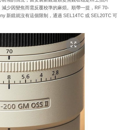
少因變焦而需反覆校準的麻煩。順帶一提，RF 70-
ony 新鏡就沒有這個限制，通過 SEL14TC 或 SEL20TC 可