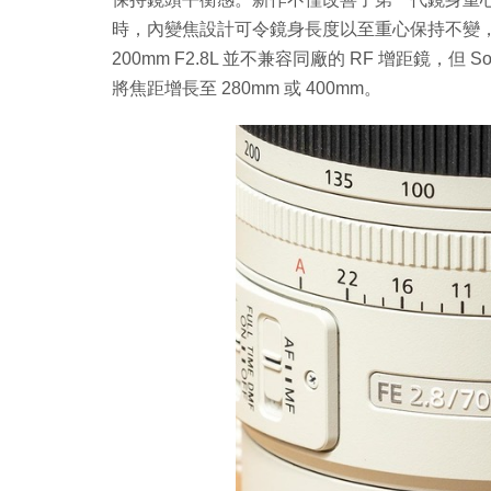
時，內變焦設計可令鏡身長度以至重心保持不變，減
200mm F2.8L 並不兼容同廠的 RF 增距鏡，但 S
將焦距增長至 280mm 或 400mm。