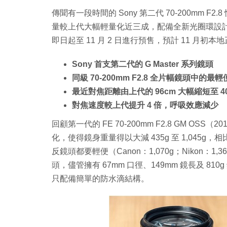
傳聞有一段時間的 Sony 第二代 70-200mm
量較上代大幅輕量化近三成，配備全新光圈環設
即日起至 11 月 2 日進行預售，預計 11 月初本地
Sony 首支第二代的 G Master 系列鏡頭
同級 70-200mm F2.8 全片幅鏡頭中的最
最近對焦距離由上代的 96cm 大幅縮短至 4
對焦速度較上代提升 4 倍，呼吸效應減少
回顧第一代的 FE 70-200mm F2.8 GM OS
化，使得鏡身重量得以大減 435g 至 1,045g，相比 Ca
反鏡頭都要輕便（Canon：1,070g；Nikon：1,36
頭，儘管擁有 67mm 口徑、149mm 鏡長及 81
只配備簡單的防水滴結構。