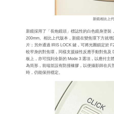
新鏡相比上
新鏡採用了「長炮鏡頭」標誌性的白色鏡身塗裝，並
200mm。相比上代版本，新鏡在變焦環下方就增設
片；另外通過 IRIS LOCK 鍵，可將光圈鎖定於 
較窄身的對焦環，同樣支援線性反應手動對焦及 D
板上，亦可找到全新的 Mode 3 選項，以應
為筒形，前端並設有防撞橡膠，以便攝影師在兵
時，仍能保持穩定。