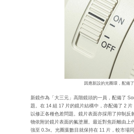
因應新設的光圈環，配備了 CL
新鏡作為「大三元」高階鏡頭的一員，配備了 Son
題。在 14 組 17 片的鏡片結構中，亦配備了 2 片 S
以修正各種色差問題。鏡片表面亦採用了抑制反射表
物依附於鏡片表面的氟塗層。最近對焦距離由上代的 96
強至 0.3x。光圈葉數目就保持在 11 片，較市