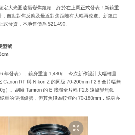
 F2.8 恆定大光圈遠攝變焦鏡頭，終於在上周正式發表！新鏡重
計，自動對焦反應及最近對焦距離有大幅再改進。新鏡由
正式發貨，本地售價為 $21,490。
輕便型號
0cm
S（2016 年發表），鏡身重達 1,480g，今次新作設計大幅輕量
non RF 與 Nikon Z 的同級 70-200mm F2.8 全片幅無
0g）。副廠 Tamron 的 E 接環全片幅 F2.8 遠攝變焦鏡
0g 鏡重的便攜優勢，但其焦段為較短的 70-180mm，鏡身亦