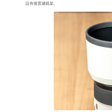
設有後置濾鏡架。