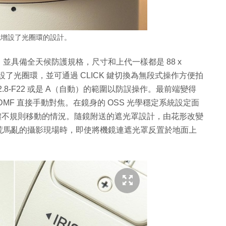
代增設了光圈環的設計。
具備全天候防護規格，尺寸和上代一樣都是 88 x
了光圈環，並可通過 CLICK 鍵切換為無段式操作方便拍
F2.8-F22 或是 A（自動）的範圍以防誤操作。最前端變得
MF 直接手動對焦。在鏡身的 OSS 光學穩定系統設定面
付主體不規則移動的情況。隨鏡附送的遮光罩設計，由花形改變
荒馬亂的攝影現場時，即使將機鏡連遮光罩反置於地面上