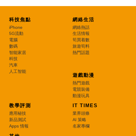
科技焦點
網絡生活
iPhone
網絡熱話
5G流動
生活情報
電腦
筍買着數
數碼
旅遊筍料
智能家居
熱門話題
科技
汽車
人工智能
遊戲動漫
熱門遊戲
電競裝備
動漫玩具
教學評測
IT TIMES
應用秘技
業界頭條
新品測試
AI 策略
Apps 情報
名家專欄