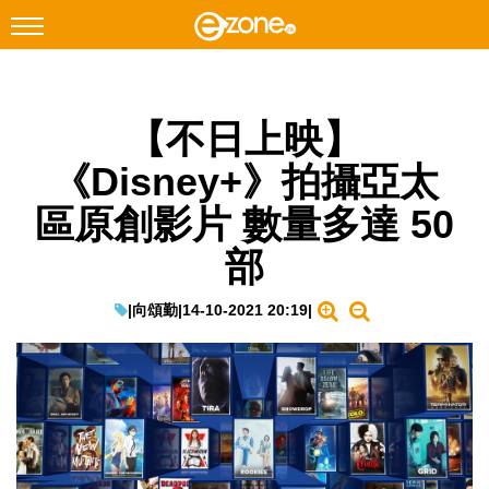
搜尋
【不日上映】
Facebook
Instagram
《Disney+》拍攝亞太
科技焦點
區原創影片 數量多達 50
網絡生活
部
遊戲動漫
教學評測
|
向頌勤
|
14-10-2021 20:19
|
EduTech
IT Times
生成式AI與雲端應用
Enterprise Digital Transformation