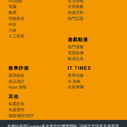
5G流動
生活情報
電腦
筍買着數
數碼
旅遊筍料
智能家居
熱門話題
科技
汽車
人工智能
遊戲動漫
熱門遊戲
電競裝備
動漫玩具
教學評測
IT TIMES
應用秘技
業界頭條
新品測試
AI 策略
Apps 情報
名家專欄
其他
私隱政策
免責聲明
聯絡/關於我們
本網站使用Cookies來改善您的瀏覽體驗, 請確定您同意及接受我
© 2026 e-zone. All Rights Reserved.