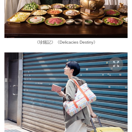
《珍饈記》《Delicacies Destiny》