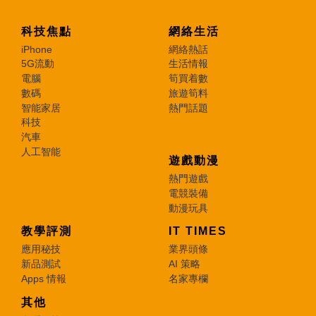
科技焦點
網絡生活
iPhone
網絡熱話
5G流動
生活情報
電腦
筍買着數
數碼
旅遊筍料
智能家居
熱門話題
科技
汽車
人工智能
遊戲動漫
熱門遊戲
電競裝備
動漫玩具
教學評測
IT TIMES
應用秘技
業界頭條
新品測試
AI 策略
Apps 情報
名家專欄
其他