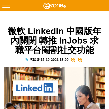
搜尋
微軟 LinkedIn 中國版年
Facebook
Instagram
內關閉 轉推 InJobs 求
科技焦點
職平台閹割社交功能
網絡生活
遊戲動漫
|
沈穎廉
|
15-10-2021 13:00
|
教學評測
EduTech
IT Times
生成式AI與雲端應用
Enterprise Digital Transformation