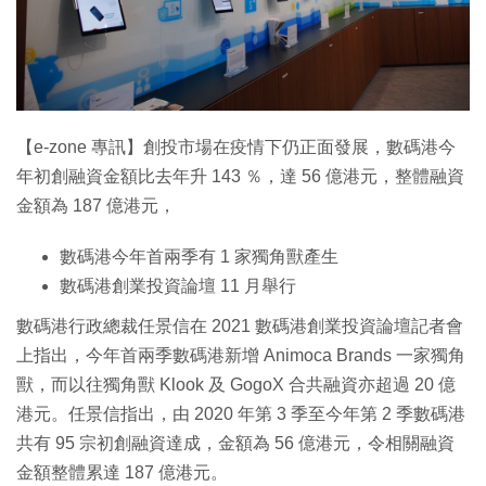
特集
【e-zone 專訊】創投市場在疫情下仍正面發展，數碼港今
年初創融資金額比去年升 143 ％，達 56 億港元，整體融資
金額為 187 億港元，
數碼港今年首兩季有 1 家獨角獸產生
數碼港創業投資論壇 11 月舉行
數碼港行政總裁任景信在 2021 數碼港創業投資論壇記者會
上指出，今年首兩季數碼港新增 Animoca Brands 一家獨角
獸，而以往獨角獸 Klook 及 GogoX 合共融資亦超過 20 億
港元。任景信指出，由 2020 年第 3 季至今年第 2 季數碼港
共有 95 宗初創融資達成，金額為 56 億港元，令相關融資
金額整體累達 187 億港元。