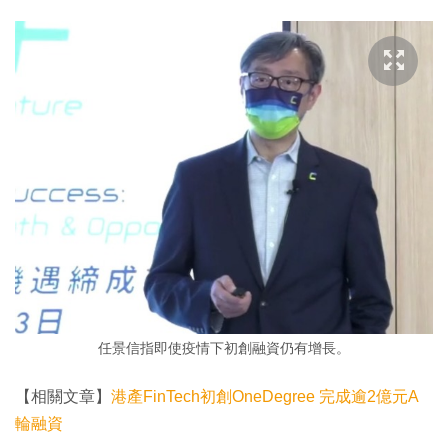
任景信指即使疫情下初創融資仍有增長。
【相關文章】
港產FinTech初創OneDegree 完成逾2億元A
輪融資