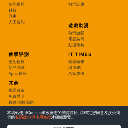
智能家居
熱門話題
科技
汽車
人工智能
遊戲動漫
熱門遊戲
電競裝備
動漫玩具
教學評測
IT TIMES
應用秘技
業界頭條
新品測試
AI 策略
Apps 情報
名家專欄
其他
私隱政策
免責聲明
聯絡/關於我們
本網站使用Cookies來改善您的瀏覽體驗, 請確定您同意及接受我
© 2026 e-zone. All Rights Reserved.
們的
私隱政策與使用條款
才繼續瀏覽。
在Google