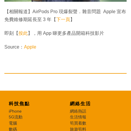
【相關報道】AirPods Pro 現爆裂聲．雜音問題 Apple 宣布
免費維修期延長至 3 年【
下一頁
】
即刻【
按此
】，用 App 睇更多產品開箱科技影片
Source：
Apple
科技焦點
網絡生活
iPhone
網絡熱話
5G流動
生活情報
電腦
筍買着數
數碼
旅遊筍料