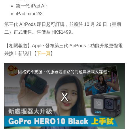
第一代 iPad Air
iPad mini 2/3
第三代 AirPods 即日起可訂購，並將於 10 月 26 日（星期
二）正式開售。售價為 HK$1499。
【相關報道】Apple 發布第三代 AirPods！功能升級更慳電
兼換上新設計【
下一頁
】
T
h
i
因格式不支援、伺服器或網路的問題無法載入媒體。
s
i
s
a
m
o
d
a
l
w
i
n
d
o
w
.