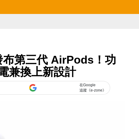
發布第三代 AirPods！功
電兼換上新設計
在Google
追蹤《e-zone》