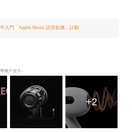
超平入門「Apple Music 語音點播」計劃
點擊圖片放大↓
+2