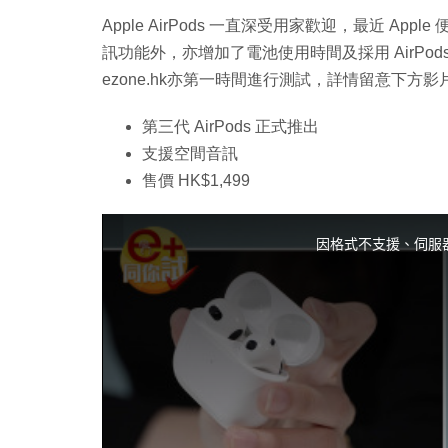
Apple AirPods 一直深受用家歡迎，最近 Apple
訊功能外，亦增加了電池使用時間及採用 AirPod
ezone.hk亦第一時間進行測試，詳情留意下方影
第三代 AirPods 正式推出
支援空間音訊
售價 HK$1,499
T
h
i
因格式不支援、伺服
s
i
s
a
m
o
d
a
l
w
i
n
d
o
w
.