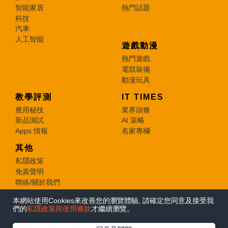
智能家居
熱門話題
科技
汽車
人工智能
遊戲動漫
熱門遊戲
電競裝備
動漫玩具
教學評測
IT TIMES
應用秘技
業界頭條
新品測試
AI 策略
Apps 情報
名家專欄
其他
私隱政策
免責聲明
聯絡/關於我們
本網站使用Cookies來改善您的瀏覽體驗, 請確定您同意及接受我
© 2026 e-zone. All Rights Reserved.
們的
私隱政策與使用條款
才繼續瀏覽。
在Google