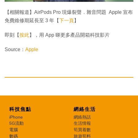
【相關報道】AirPods Pro 現爆裂聲．雜音問題 Apple 宣布
免費維修期延長至 3 年【
下一頁
】
即刻【
按此
】，用 App 睇更多產品開箱科技影片
Source：
Apple
科技焦點
網絡生活
iPhone
網絡熱話
5G流動
生活情報
電腦
筍買着數
數碼
旅遊筍料