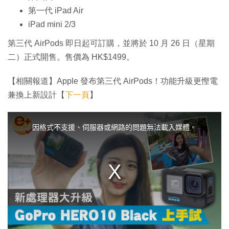
第一代 iPad Air
iPad mini 2/3
第三代 AirPods 即日起可訂購，並將於 10 月 26 日（星期
二）正式開售。售價為 HK$1499。
【相關報道】Apple 發布第三代 AirPods！功能升級更慳電
兼換上新設計【
下一頁
】
T
h
i
因格式不支援、伺服器或網路的問題無法載入媒體。
s
i
s
a
m
o
d
a
l
w
i
n
d
o
w
.