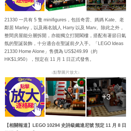
21330 一共有 5 隻 minifigures，包括奇雲、媽媽 Kate、老
鄰居 Marley，以及兩名賊人 Harry 以及 Marv。除此之外，
整間房屋能分層拆開，亦能獨立打開閣樓，搭配有著節日氣
氛的聖誕裝飾，十分適合在聖誕前夕入手。「LEGO Ideas
21330 Home Alone」售價為 US$249.99（約
HK$1,950），預定在 11 月 1 日正式發售。
↓點擊圖片放大↓
+3
【相關報道】LEGO 10294 史詩級鐵達尼號 預定 11 月 8 日