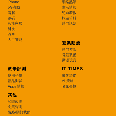
iPhone
網絡熱話
5G流動
生活情報
電腦
筍買着數
數碼
旅遊筍料
智能家居
熱門話題
科技
汽車
人工智能
遊戲動漫
熱門遊戲
電競裝備
動漫玩具
教學評測
IT TIMES
應用秘技
業界頭條
新品測試
AI 策略
Apps 情報
名家專欄
其他
私隱政策
免責聲明
聯絡/關於我們