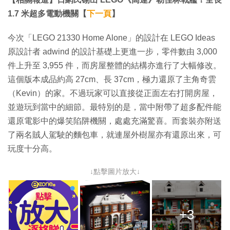
1.7 米超多電動機關【
下一頁
】
今次「LEGO 21330 Home Alone」的設計在 LEGO Ideas
原設計者 adwind 的設計基礎上更進一步，零件數由 3,000
件上升至 3,955 件，而房屋整體的結構亦進行了大幅修改。
這個版本成品約高 27cm、長 37cm，極力還原了主角奇雲
（Kevin）的家。不過玩家可以直接從正面左右打開房屋，
並遊玩到當中的細節。最特別的是，當中附帶了超多配件能
還原電影中的爆笑陷阱機關，處處充滿驚喜。而套裝亦附送
了兩名賊人駕駛的麵包車，就連屋外樹屋亦有還原出來，可
玩度十分高。
↓點擊圖片放大↓
+3