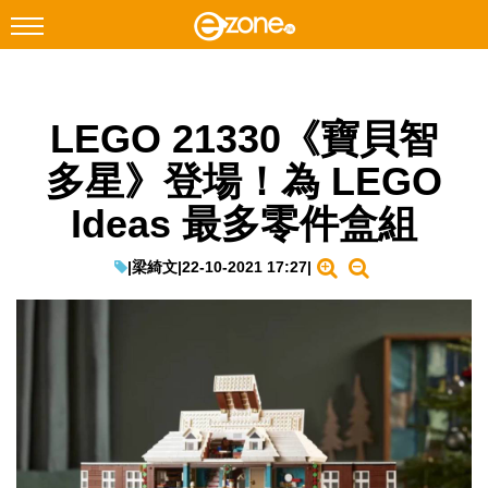
搜尋
LEGO 21330《寶貝智
Facebook
Instagram
多星》登場！為 LEGO
科技焦點
Ideas 最多零件盒組
網絡生活
遊戲動漫
|
梁綺文
|
22-10-2021 17:27
|
教學評測
EduTech
IT Times
生成式AI與雲端應用
Enterprise Digital Transformation