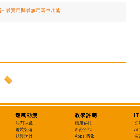
報告 最實用與最無用新車功能
遊戲動漫
教學評測
I
熱門遊戲
應用秘技
業
電競裝備
新品測試
AI
動漫玩具
Apps 情報
名