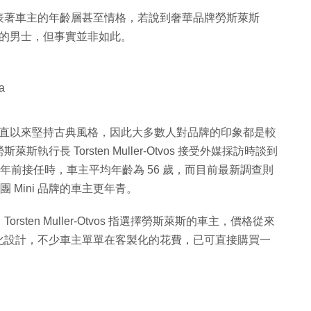
表著車主的年齡層甚至情格，若說到奢華品牌勞斯萊斯
年長的男士，但事實並非如此。
a
），一直以來堅持古典風格，因此大多數人對品牌的印象都是較
長 Torsten Muller-Otvos 接受外媒採訪時談到
 年前接任時，車主平均年齡為 56 歲，而目前最新調查則
 Mini 品牌的車主更年青。
en Muller-Otvos 指選擇勞斯萊斯的車主，價格從來
化設計，不少車主單單在客製化的花費，已可直接購買一