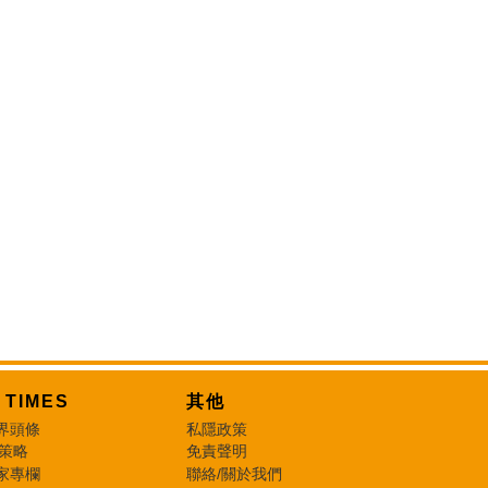
T TIMES
其他
界頭條
私隱政策
 策略
免責聲明
家專欄
聯絡/關於我們