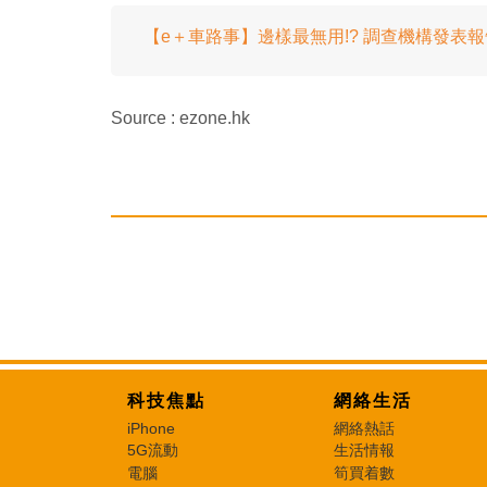
【e＋車路事】邊樣最無用!? 調查機構發表
Source : ezone.hk
科技焦點
網絡生活
iPhone
網絡熱話
5G流動
生活情報
電腦
筍買着數