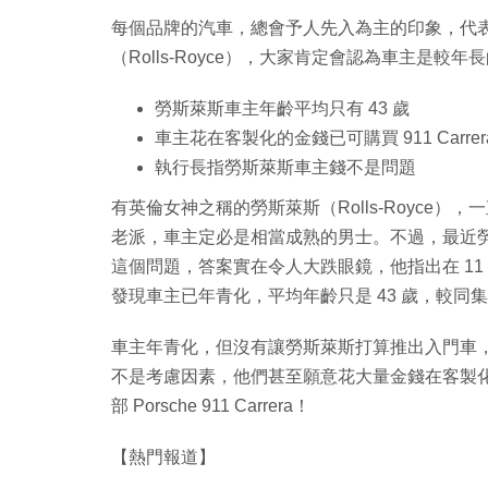
每個品牌的汽車，總會予人先入為主的印象，代
（Rolls-Royce），大家肯定會認為車主是較
勞斯萊斯車主年齡平均只有 43 歲
車主花在客製化的金錢已可購買 911 Carrer
執行長指勞斯萊斯車主錢不是問題
有英倫女神之稱的勞斯萊斯（Rolls-Royce
老派，車主定必是相當成熟的男士。不過，最近勞斯萊斯執行
這個問題，答案實在令人大跌眼鏡，他指出在 11
發現車主已年青化，平均年齡只是 43 歲，較同集團
車主年青化，但沒有讓勞斯萊斯打算推出入門車，Torst
不是考慮因素，他們甚至願意花大量金錢在客製
部 Porsche 911 Carrera！
【熱門報道】