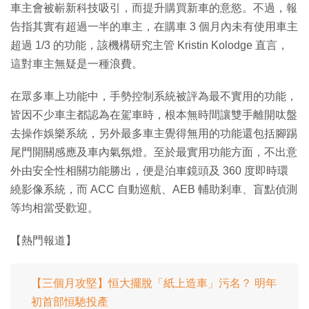
車主會被嶄新科技吸引，而提升購買新車的意慾。不過，報
告指其實有超過一半的車主，在購車 3 個月內未有使用車主
超過 1/3 的功能，該機構研究主管 Kristin Kolodge 直言，
這對車主無疑是一種浪費。
在眾多車上功能中，手勢控制系統被評為最不實用的功能，
皆因不少車主都認為在駕車時，根本無時間讓雙手離開呔盤
去操作娛樂系統，另外最多車主覺得無用的功能還包括腳踢
尾門開關感應及車內氣氛燈。至於最實用功能方面，不出意
外由安全性相關功能勝出，便是泊車鏡頭及 360 度即時環
繞影像系統，而 ACC 自動巡航、AEB 輔助剎車、盲點偵測
等均相當受歡迎。
【熱門報道】
【三個月攻堅】恒大擺脫「紙上造車」污名？ 明年
初首部恒馳投產