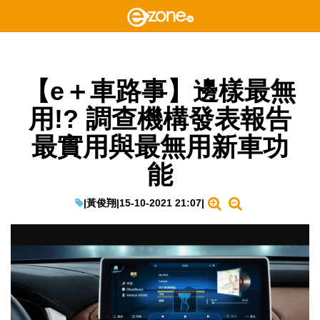
【e＋車路事】邊樣最無
用!? 調查機構發表報告
最實用與最無用新車功
能
|
黃俊翔
|
15-10-2021 21:07
|