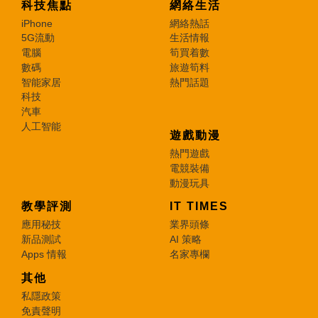
科技焦點
網絡生活
iPhone
網絡熱話
5G流動
生活情報
電腦
筍買着數
數碼
旅遊筍料
智能家居
熱門話題
科技
汽車
人工智能
遊戲動漫
熱門遊戲
電競裝備
動漫玩具
教學評測
IT TIMES
應用秘技
業界頭條
新品測試
AI 策略
Apps 情報
名家專欄
其他
私隱政策
免責聲明