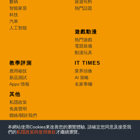
數碼
旅遊筍料
智能家居
熱門話題
科技
汽車
人工智能
遊戲動漫
熱門遊戲
電競裝備
動漫玩具
教學評測
IT TIMES
應用秘技
業界頭條
新品測試
AI 策略
Apps 情報
名家專欄
其他
私隱政策
免責聲明
聯絡/關於我們
本網站使用Cookies來改善您的瀏覽體驗, 請確定您同意及接受我
© 2026 e-zone. All Rights Reserved.
們的
私隱政策與使用條款
才繼續瀏覽。