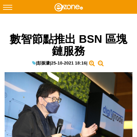
搜尋
數智節點推出 BSN 區塊
Facebook
Instagram
鏈服務
科技焦點
網絡生活
|
彭振濠
|
25-10-2021 18:16
|
遊戲動漫
教學評測
EduTech
IT Times
生成式AI與雲端應用
Enterprise Digital Transformation