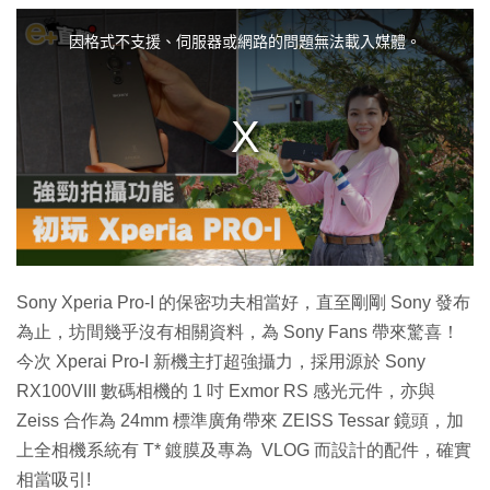
T
h
i
因格式不支援、伺服器或網路的問題無法載入媒體。
s
i
s
a
m
o
d
a
l
w
i
n
d
o
w
.
Sony Xperia Pro-I 的保密功夫相當好，直至剛剛 Sony 發布
為止，坊間幾乎沒有相關資料，為 Sony Fans 帶來驚喜！
今次 Xperai Pro-I 新機主打超強攝力，採用源於 Sony
RX100VIII 數碼相機的 1 吋 Exmor RS 感光元件，亦與
Zeiss 合作為 24mm 標準廣角帶來 ZEISS Tessar 鏡頭，加
上全相機系統有 T* 鍍膜及專為 VLOG 而設計的配件，確實
相當吸引!