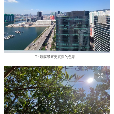
T* 鍍膜帶來更實淨的色彩。