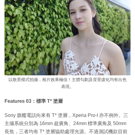
以散景模式拍攝，相片效果極佳！主體勾劃及背景虛化均有出色
表現。
Features 03：標準 T* 塗層
Sony 旗艦電話向來有 T* 塗層，Xperia Pro-I 亦不例外。三
主攝系統分別為 16mm 超廣角、24mm 標準廣角及 50mm
長焦，三者均有 T* 塗層協助處理光源。不過測試機款目前