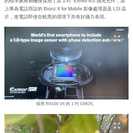
的標準廣角相機便採用了其 1 吋 Exmor RS 感光元件，加
上專為電話而設的 Bionz X for Mobile 影像處理器及 LSI 晶
片，使電話即使在較黑的環境下亦有好攝力表現。
採用 RX100 VII 的 1 吋 CMOS。