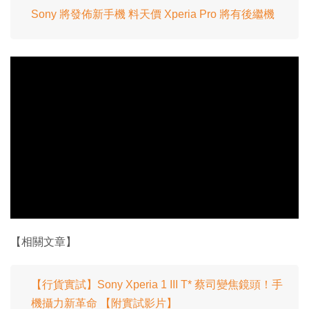
Sony 將發佈新手機 料天價 Xperia Pro 將有後繼機
【相關文章】
【行貨實試】Sony Xperia 1 III T* 蔡司變焦鏡頭！手
機攝力新革命 【附實試影片】