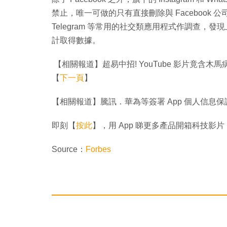
禁止，唯一可做的只有直接刪除與 Facebook 公
Telegram 等常用的社交類應用程式作調查，發現
計取得數據。
【相關報道】超易中招! YouTube 影片竟含
【
下一頁
】
【相關報道】騰訊．華為等簽署 App 個人信息
即刻【
按此
】，用 App 睇更多產品開箱科技影片
Source：
Forbes