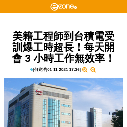
美籍工程師到台積電受
訓爆工時超長！每天開
會 3 小時工作無效率！
|
何兆洋
|
01-11-2021 17:36
|