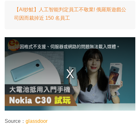
【AI炒魷】人工智能判定員工不敬業! 俄羅斯遊戲公
司因而裁掉近 150 名員工
T
h
i
因格式不支援、伺服器或網路的問題無法載入媒體。
s
i
s
a
m
o
d
a
l
w
i
n
d
o
w
.
Source：
glassdoor