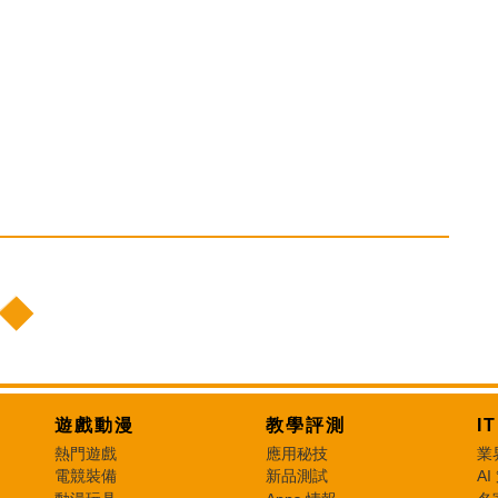
遊戲動漫
教學評測
I
熱門遊戲
應用秘技
業
電競裝備
新品測試
AI