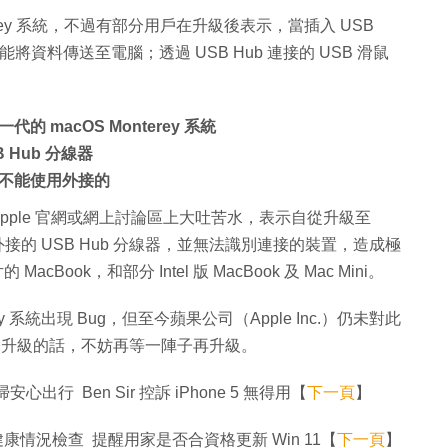
nterey 系統，不過有部分用戶在升級後表示，當插入 USB
能將資料傳送至電腦；透過 USB Hub 連接的 USB 滑鼠
代的 macOS Monterey 系統
Hub 分線器
不能使用外接的
 Apple 官網或網上討論區上大吐苦水，表示自從升級至
使用外接的 USB Hub 分線器，並無法識別連接的裝置，造成極
ook，和部分 Intel 版 MacBook 及 Mac Mini。
y 系統出現 Bug，但至今蘋果公司（Apple Inc.）仍未對此
還未升級的話，不妨再等一陣子再升級。
 Ben Sir 控訴 iPhone 5 無得用【
下一頁
】
電腦作健康情況檢查 提醒用家是否合資格更新 Win 11【
下一頁
】