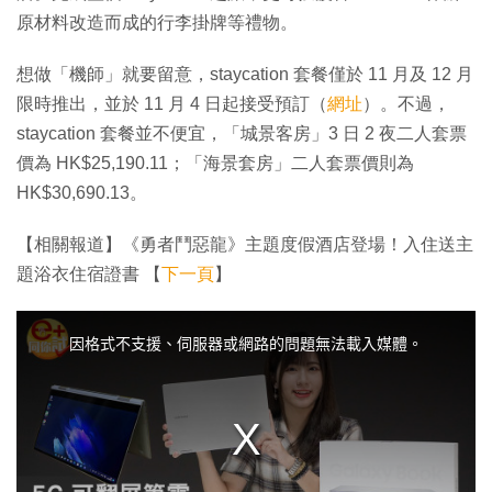
原材料改造而成的行李掛牌等禮物。
想做「機師」就要留意，staycation 套餐僅於 11 月及 12 月
限時推出，並於 11 月 4 日起接受預訂（
網址
）。不過，
staycation 套餐並不便宜，「城景客房」3 日 2 夜二人套票
價為 HK$25,190.11；「海景套房」二人套票價則為
HK$30,690.13。
【相關報道】《勇者鬥惡龍》主題度假酒店登場！入住送主
題浴衣住宿證書 【
下一頁
】
T
h
i
因格式不支援、伺服器或網路的問題無法載入媒體。
s
i
s
a
m
o
d
a
l
w
i
n
d
o