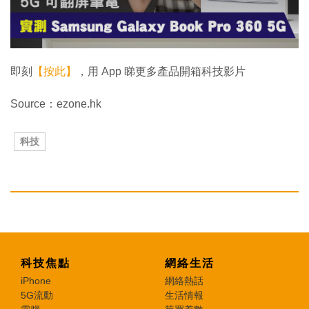
w
.
即刻
【按此】
，用 App 睇更多產品開箱科技影片
Source：ezone.hk
科技
科技焦點
網絡生活
iPhone
網絡熱話
5G流動
生活情報