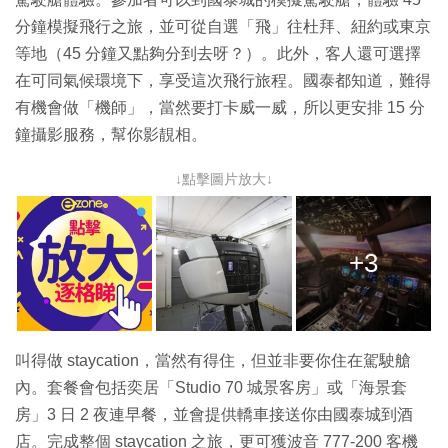
分鐘模擬飛行之旅，並可從自選「飛」往杜拜、紐約或東京
等地（45 分鐘又點夠分到去呀？）。此外，客人還可選擇
在可同氣候環境下，享受這次飛行旅程。國泰都知道，難得
有機會做「機師」，當然要打卡威一威，所以更安排 15 分
鐘攝影服務，幫你影靚相。
↓點擊圖片放大↓
+3
叫得做 staycation，當然有得住，但並非要你住在駕駛艙
內。套餐會包括奕居「Studio 70 城景客房」或「海景套
房」3 日 2 夜連早餐，並會提供轎車接送你由國泰城到酒
店。完成整個 staycation 之旅，更可獲波音 777-200 客機