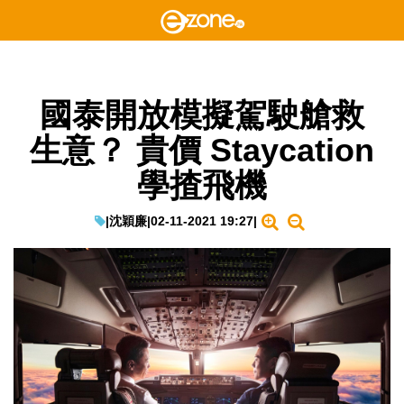
國泰開放模擬駕駛艙救
生意？ 貴價 Staycation
學揸飛機
|
沈穎廉
|
02-11-2021 19:27
|