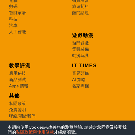
電腦
筍買着數
數碼
旅遊筍料
智能家居
熱門話題
科技
汽車
人工智能
遊戲動漫
熱門遊戲
電競裝備
動漫玩具
教學評測
IT TIMES
應用秘技
業界頭條
新品測試
AI 策略
Apps 情報
名家專欄
其他
私隱政策
免責聲明
聯絡/關於我們
本網站使用Cookies來改善您的瀏覽體驗, 請確定您同意及接受我
© 2026 e-zone. All Rights Reserved.
們的
私隱政策與使用條款
才繼續瀏覽。