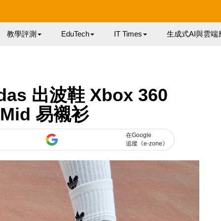
教學評測
EduTech
IT Times
生成式AI與雲端
das 出波鞋 Xbox 360
 Mid 易襯衫
在Google
追蹤《e-zone》