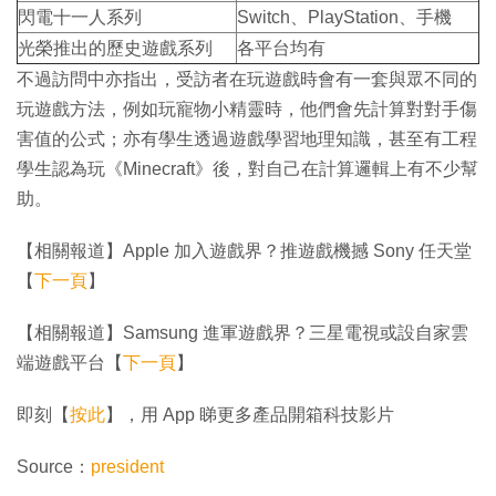
閃電十一人系列
Switch、PlayStation、手機
光榮推出的歷史遊戲系列
各平台均有
不過訪問中亦指出，受訪者在玩遊戲時會有一套與眾不同的
玩遊戲方法，例如玩寵物小精靈時，他們會先計算對對手傷
害值的公式；亦有學生透過遊戲學習地理知識，甚至有工程
學生認為玩《Minecraft》後，對自己在計算邏輯上有不少幫
助。
【相關報道】Apple 加入遊戲界？推遊戲機撼 Sony 任天堂
【
下一頁
】
【相關報道】Samsung 進軍遊戲界？三星電視或設自家雲
端遊戲平台【
下一頁
】
即刻【
按此
】，用 App 睇更多產品開箱科技影片
Source：
president