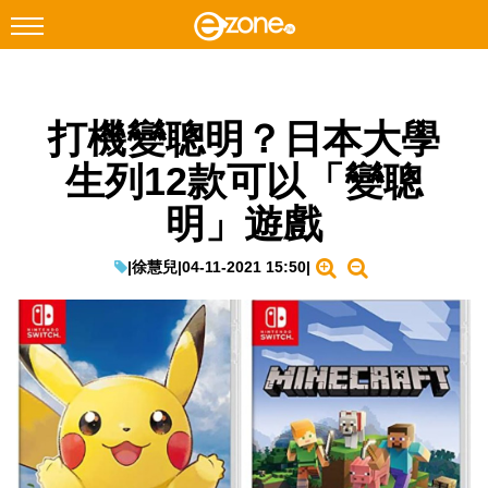
搜尋
打機變聰明？日本大學
Facebook
Instagram
生列12款可以「變聰
科技焦點
明」遊戲
網絡生活
遊戲動漫
|
徐慧兒
|
04-11-2021 15:50
|
教學評測
EduTech
IT Times
生成式AI與雲端應用
Enterprise Digital Transformation