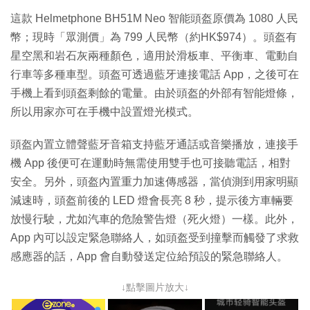
這款 Helmetphone BH51M Neo 智能頭盔原價為 1080 人民
幣；現時「眾測價」為 799 人民幣（約HK$974）。頭盔有
星空黑和岩石灰兩種顏色，適用於滑板車、平衡車、電動自
行車等多種車型。頭盔可透過藍牙連接電話 App，之後可在
手機上看到頭盔剩餘的電量。由於頭盔的外部有智能燈條，
所以用家亦可在手機中設置燈光模式。
頭盔內置立體聲藍牙音箱支持藍牙通話或音樂播放，連接手
機 App 後便可在運動時無需使用雙手也可接聽電話，相對
安全。另外，頭盔內置重力加速傳感器，當偵測到用家明顯
減速時，頭盔前後的 LED 燈會長亮 8 秒，提示後方車輛要
放慢行駛，尤如汽車的危險警告燈（死火燈）一樣。此外，
App 內可以設定緊急聯絡人，如頭盔受到撞擊而觸發了求救
感應器的話，App 會自動發送定位給預設的緊急聯絡人。
↓點擊圖片放大↓