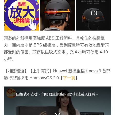
+3
頭盔的外殼採用高強度 ABS 工程塑料，具較佳的抗撞擊
力，而內層則是 EPS 緩衝層，受到撞擊時可有效地緩衝頭
部受到的傷害。頭盔以磁吸式充電，充 4 小時可使用 4-10
小時。
【相關報道】【上手實試】Huawei 新機重臨！nova 9 首部
港行型號採用 HarmonyOS 2.0【
下一頁
】
T
h
i
因格式不支援、伺服器或網路的問題無法載入媒體。
s
i
s
a
m
o
d
a