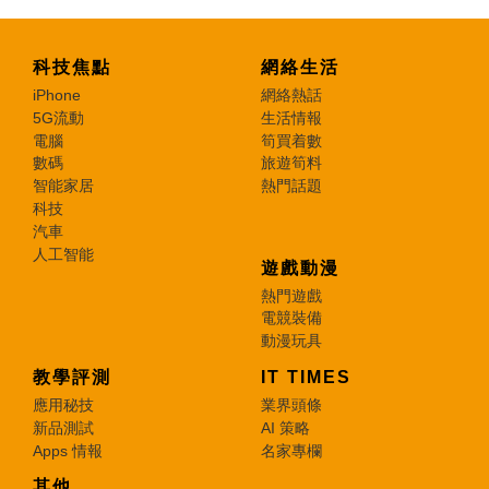
科技焦點
網絡生活
iPhone
網絡熱話
5G流動
生活情報
電腦
筍買着數
數碼
旅遊筍料
智能家居
熱門話題
科技
汽車
人工智能
遊戲動漫
熱門遊戲
電競裝備
動漫玩具
教學評測
IT TIMES
應用秘技
業界頭條
新品測試
AI 策略
Apps 情報
名家專欄
其他