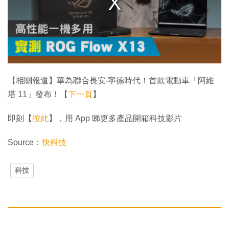
l
w
i
n
d
o
w
.
【相關報道】華為聯合長安‧寧德時代！首款電動車「阿維
塔 11」發布！【
下一頁
】
即刻【
按此
】，用 App 睇更多產品開箱科技影片
Source：
快科技
科技