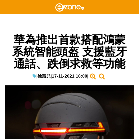
華為推出首款搭配鴻蒙
系統智能頭盔 支援藍牙
通話、跌倒求救等功能
|
徐慧兒
|
17-11-2021 16:00
|