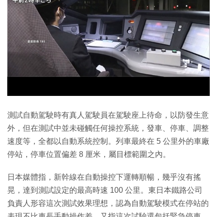
測試自動駕駛時有真人駕駛員在駕駛座上待命，以防發生意
外，但在測試中並未碰觸任何操控系統，發車、停車、調整
速度等，全都以自動系統控制。列車最終在 5 公里外的車廠
停站，停車位置偏差 8 厘米，屬目標範圍之內。
日本媒體指，新幹線在自動操控下運轉順暢，幾乎沒有搖
晃，達到測試設定的最高時速 100 公里。東日本鐵路公司
負責人形容這次測試效果理想，認為自動駕駛模式在停站的
表現不比車長手動操作差，又指這次試驗還包括緊急停車。