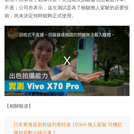
不過，公司亦表示，這次測試是為了檢驗無人駕駛的必要技
術，尚未決定何時能夠正式使用。
T
h
i
因格式不支援、伺服器或網路的問題無法載入媒體。
s
i
s
a
m
o
d
a
l
w
i
n
d
o
w
.
【相關報道】
日本東海道​​新幹線列車時速 150km 無人駕駛 司機肚
痛如廁數分鐘出事？